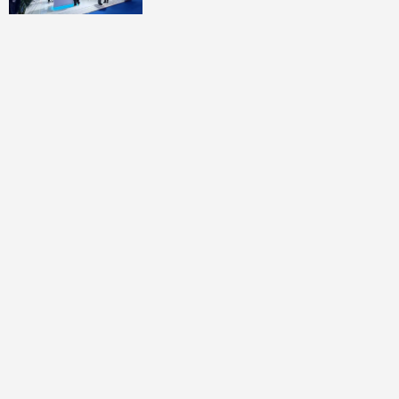
討論區
共有
0
則留言
規範
回覆
還沒有留言，成為第一個發言的人吧！