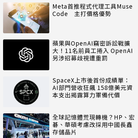
Meta首推程式代理工具Muse
Code 主打價格優勢
蘋果與OpenAI竊密訴訟戰擴
大！11名前員工捲入 OpenAI
另涉招募歧視遭重罰
SpaceX上市後首份成績單：
AI部門營收狂飆 158億美元資
本支出揭露算力軍備代價
全球記憶體荒現轉機？HP、宏
碁、華碩考慮改採用中國長鑫
存儲晶片