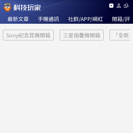
最新文章
手機通訊
社群/APP/網紅
開箱/評
Sony紀念耳機開箱
三星摺疊機開箱
「全新