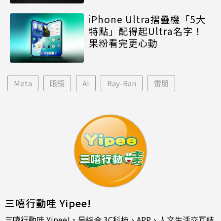
iPhone Ultra摺疊機「5大
特點」配得起Ultra名字！
果粉看完更心動
Meta
眼鏡
AI
Ray-Ban
雷朋
三嘻行動哇 Yipee!
三嘻行動哇 Yipee!，是綜合 3C科技、APP、人文生活交互結