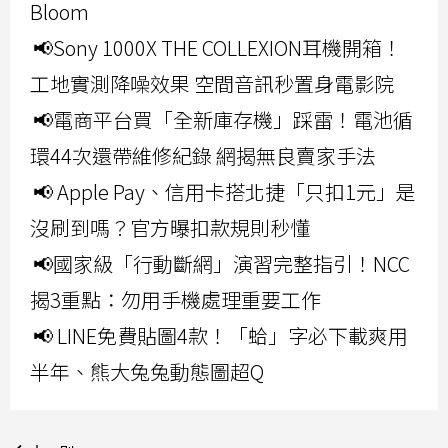
Bloom
📢Sony 1000X THE COLLEXION耳機開箱！
工地實測降噪效果 空間音訊秒置身電影院
📢電商平台買「全新庫存機」踩雷！電池循
環44次還帶維修紀錄 網揭無良賣家手法
📢 Apple Pay、信用卡搭北捷「只扣1元」是
沒刷到嗎？官方曝扣款規則秒懂
📢國家級「行動斷網」演習完整指引！NCC
揭3重點：勿用手機處理重要工作
📢 LINE免費貼圖4款！「蛤」字必下載爽用
半年、熊大兔兔動態圖超Q