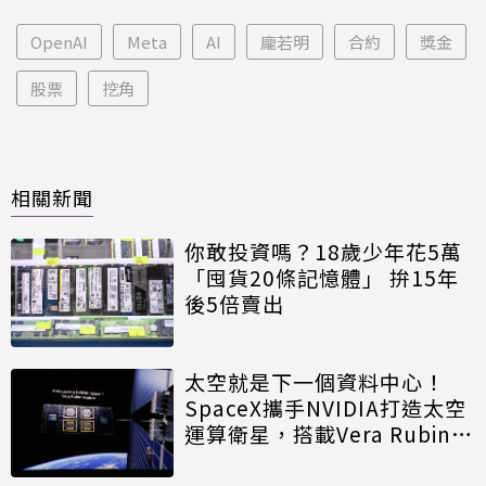
OpenAI
Meta
AI
龐若明
合約
獎金
股票
挖角
相關新聞
你敢投資嗎？18歲少年花5萬
「囤貨20條記憶體」 拚15年
後5倍賣出
太空就是下一個資料中心！
SpaceX攜手NVIDIA打造太空
運算衛星，搭載Vera Rubin運
算模組