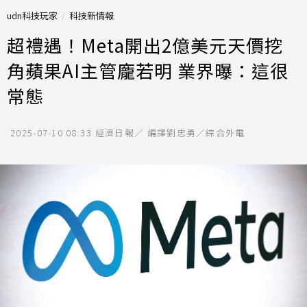
udn科技玩家
科技新情報
超禮遇！Meta開出2億美元天價挖
角蘋果AI主管龐若明 業界曝：這很
常態
2025-07-10 08:33
經濟日報／ 編譯劉忠勇／綜合外電