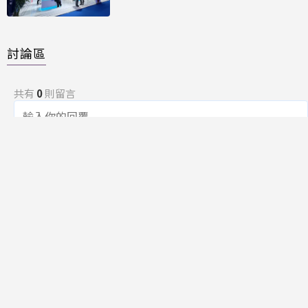
討論區
共有
0
則留言
規範
回覆
還沒有留言，成為第一個發言的人吧！