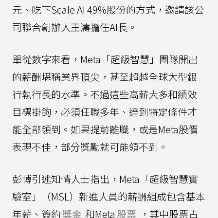
元、吃下Scale AI 49%股份的方式，邀請該公
司聯合創辦人王濤擔任AI長。
單從數字來看，Meta「超級智慧」團隊開出
的薪酬堪稱業界頂尖，甚至超越全球大型銀
行執行長的水準。不過這些高薪大多和績效
目標掛鉤，必須任職多年、達到特定條件才
能全部領到。如果提前離職，或是Meta股價
表現不佳，部分獎勵就可能領不到。
彭博引述知情人士指出，Meta「超級智慧實
驗室」（MSL）新進人員的薪酬組成包含基本
年薪、簽約
獎金
和Meta
股票
，其中股票占