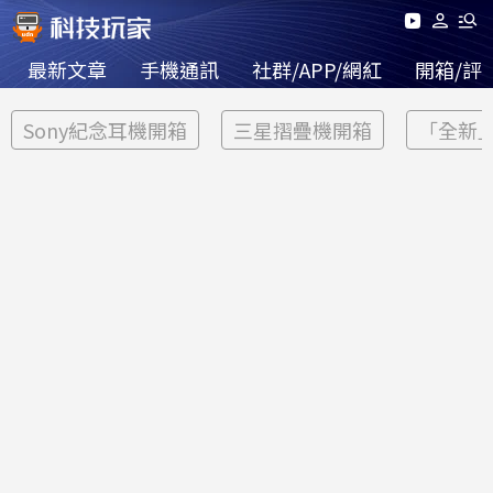
最新文章
手機通訊
社群/APP/網紅
開箱/評
Sony紀念耳機開箱
三星摺疊機開箱
「全新