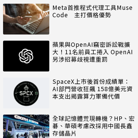
Meta首推程式代理工具Muse
Code 主打價格優勢
蘋果與OpenAI竊密訴訟戰擴
大！11名前員工捲入 OpenAI
另涉招募歧視遭重罰
SpaceX上市後首份成績單：
AI部門營收狂飆 158億美元資
本支出揭露算力軍備代價
全球記憶體荒現轉機？HP、宏
碁、華碩考慮改採用中國長鑫
存儲晶片