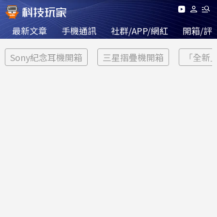
最新文章
手機通訊
社群/APP/網紅
開箱/評
Sony紀念耳機開箱
三星摺疊機開箱
「全新