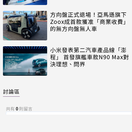
方向盤正式退場！亞馬遜旗下
Zoox成首款獲准「商業收費」
的無方向盤無人車
小米發表第二汽車產品線「澎
程」 首發旗艦車款N90 Max對
決理想、問界
討論區
共有
0
則留言