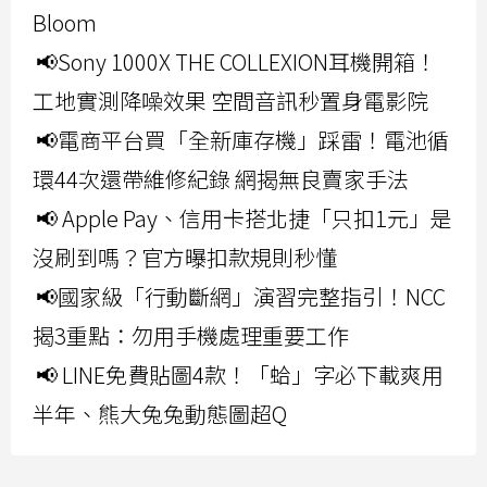
Bloom
📢Sony 1000X THE COLLEXION耳機開箱！
工地實測降噪效果 空間音訊秒置身電影院
📢電商平台買「全新庫存機」踩雷！電池循
環44次還帶維修紀錄 網揭無良賣家手法
📢 Apple Pay、信用卡搭北捷「只扣1元」是
沒刷到嗎？官方曝扣款規則秒懂
📢國家級「行動斷網」演習完整指引！NCC
揭3重點：勿用手機處理重要工作
📢 LINE免費貼圖4款！「蛤」字必下載爽用
半年、熊大兔兔動態圖超Q