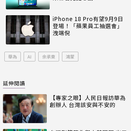
iPhone 18 Pro有望9月9日
登場！「蘋果員工抽選會」
洩端倪
華為
AI
余承東
鴻蒙
延伸閱讀
【專家之眼】人民日報訪華為
創辦人 台灣該安與不安的