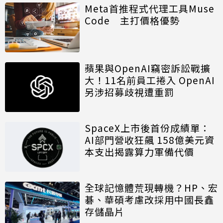
Meta首推程式代理工具Muse
Code 主打價格優勢
蘋果與OpenAI竊密訴訟戰擴
大！11名前員工捲入 OpenAI
另涉招募歧視遭重罰
SpaceX上市後首份成績單：
AI部門營收狂飆 158億美元資
本支出揭露算力軍備代價
全球記憶體荒現轉機？HP、宏
碁、華碩考慮改採用中國長鑫
存儲晶片