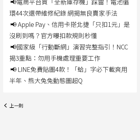
📢電商平台買「全新庫存機」踩雷！電池循
環44次還帶維修紀錄 網揭無良賣家手法
📢 Apple Pay、信用卡搭北捷「只扣1元」是
沒刷到嗎？官方曝扣款規則秒懂
📢國家級「行動斷網」演習完整指引！NCC
揭3重點：勿用手機處理重要工作
📢 LINE免費貼圖4款！「蛤」字必下載爽用
半年、熊大兔兔動態圖超Q
上一則
付費訂閱平台OnlyFans傳將出售 價格高達80億美元
下一則
川普表示若iPhone無法在美國境內生產 將額外徵收至