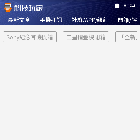
最新文章
手機通訊
社群/APP/網紅
開箱/評
Sony紀念耳機開箱
三星摺疊機開箱
「全新