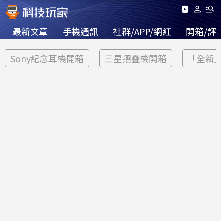
最新文章
手機通訊
社群/APP/網紅
開箱/評
Sony紀念耳機開箱
三星摺疊機開箱
「全新