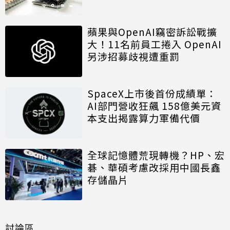
蘋果與OpenAI竊密訴訟戰擴
大！11名前員工捲入 OpenAI
另涉招募歧視遭重罰
SpaceX上市後首份成績單：
AI部門營收狂飆 158億美元資
本支出揭露算力軍備代價
全球記憶體荒現轉機？HP、宏
碁、華碩考慮改採用中國長鑫
存儲晶片
討論區