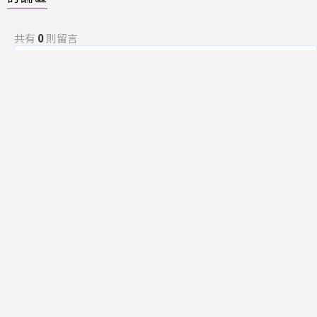
共有
0
則留言
規範
回覆
還沒有留言，成為第一個發言的人吧！