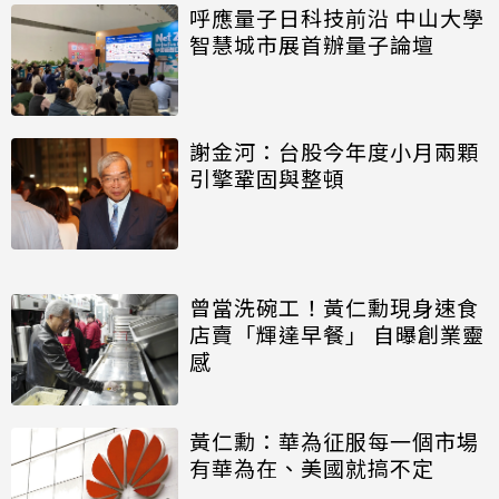
呼應量子日科技前沿 中山大學
智慧城市展首辦量子論壇
謝金河：台股今年度小月兩顆
引擎鞏固與整頓
曾當洗碗工！黃仁勳現身速食
店賣「輝達早餐」 自曝創業靈
感
黃仁勳：華為征服每一個市場
有華為在、美國就搞不定