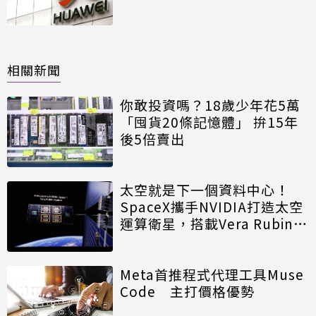
相關新聞
你敢投資嗎？18歲少年花5萬
「囤貨20條記憶體」 拚15年
後5倍賣出
太空就是下一個資料中心！
SpaceX攜手NVIDIA打造太空
運算衛星，搭載Vera Rubin運
算模組
Meta首推程式代理工具Muse
Code 主打價格優勢