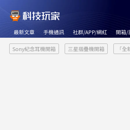
最新文章
手機通訊
社群/APP/網紅
開箱/
Sony紀念耳機開箱
三星摺疊機開箱
「全