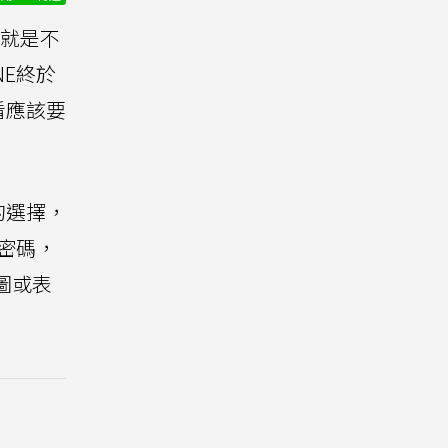
就是不
E終於
看應該要
的選擇，
密碼，
貼圖或表