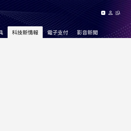
具
科技新情報
電子支付
影音新聞