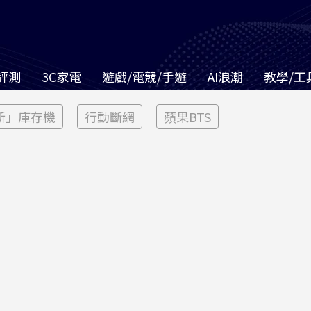
評測
3C家電
遊戲/電競/手遊
AI浪潮
教學/工
新」庫存機
行動斷網
蘋果BTS