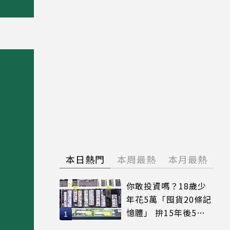
本日熱門
本周最熱
本月最熱
你敢投資嗎？18歲少
年花5萬「囤貨20條記
憶體」 拚15年後5倍
賣出