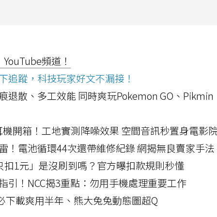
ouTube頻道！
ws按下追蹤，科技玩家好文不漏接！
a開箱！摺痕退散、多工效能 同時爽玩Pokemon GO、Pikmin
LLEXION耳機開箱！工地實測降噪效果 空間音訊秒置身電影
雷！電池循環44次還帶維修紀錄 網揭無良賣家手法
北捷「只扣1元」是沒刷到嗎？官方曝扣款規則秒懂
指引！NCC揭3重點：勿用手機處理重要工作
」字必下載爽用半年、熊大兔兔動態圖超Q