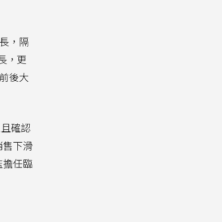
行長，隔
事長，更
股價前後大
並且確認
銷售下滑
監擔任臨