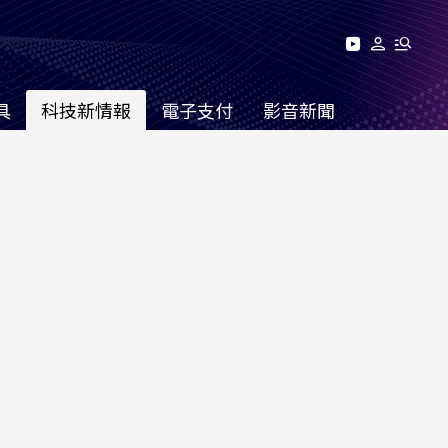
具
科技新情報
電子支付
影音新聞