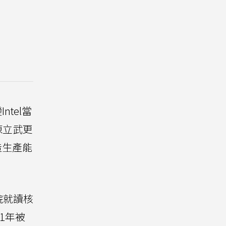
tel當
陳立武更
造生產能
院就讀核
1年被