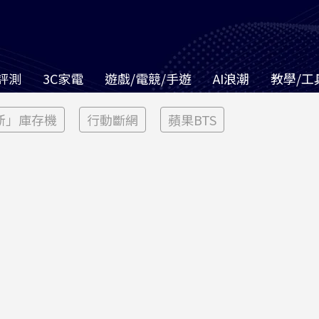
評測
3C家電
遊戲/電競/手遊
AI浪潮
教學/工
新」庫存機
行動斷網
蘋果BTS