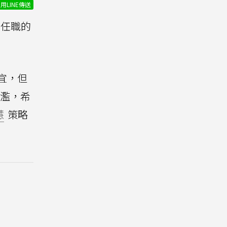
用LINE傳送
華)任職的
事宜，但
浮濫，希
慧
策略