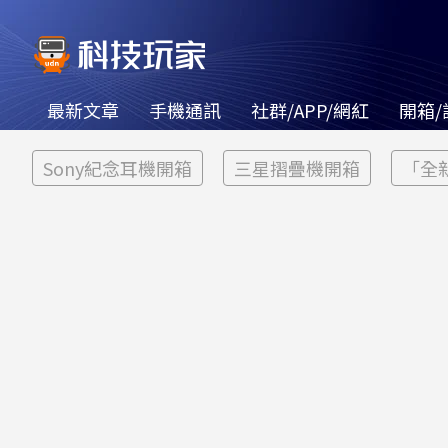
最新文章
手機通訊
社群/APP/網紅
開箱/
Sony紀念耳機開箱
三星摺疊機開箱
「全