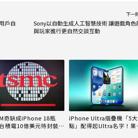
下一
盟用戶自
Sony以自動生成人工智慧技術 讓遊戲角色
與玩家進行更自然交談互動
M奇缺成iPhone 18瓶
iPhone Ultra摺疊機「5
台積電10億美元待封裝晶
點」配得起Ultra名字！果
能枯等
看完更心動