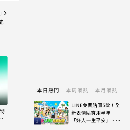
則
能
本日熱門
本周最熱
本月最熱
LINE免費貼圖5款！全
大特
新表情貼爽用半年
粉
「好人一生平安」、
「好熱」必用