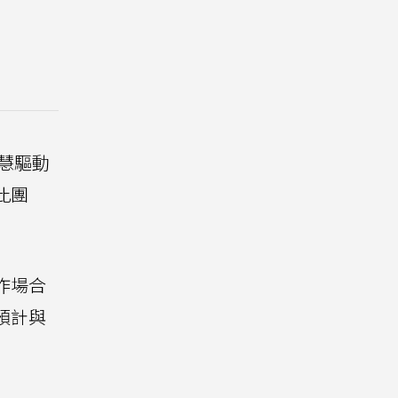
智慧驅動
此團
作場合
預計與