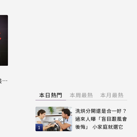
裝晶
本日熱門
本周最熱
本月最熱
洗烘分開還是合一好？
過來人曝「盲目跟風會
後悔」 小家庭就選它