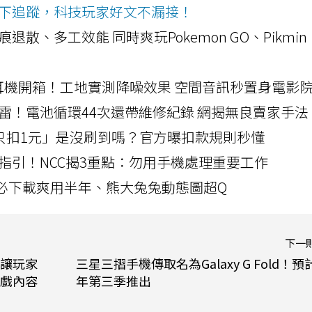
ws按下追蹤，科技玩家好文不漏接！
a開箱！摺痕退散、多工效能 同時爽玩Pokemon GO、Pikmin
LLEXION耳機開箱！工地實測降噪效果 空間音訊秒置身電影
雷！電池循環44次還帶維修紀錄 網揭無良賣家手法
北捷「只扣1元」是沒刷到嗎？官方曝扣款規則秒懂
指引！NCC揭3重點：勿用手機處理重要工作
」字必下載爽用半年、熊大兔兔動態圖超Q
下一
讓玩家
三星三摺手機傳取名為Galaxy G Fold！預
戲內容
年第三季推出