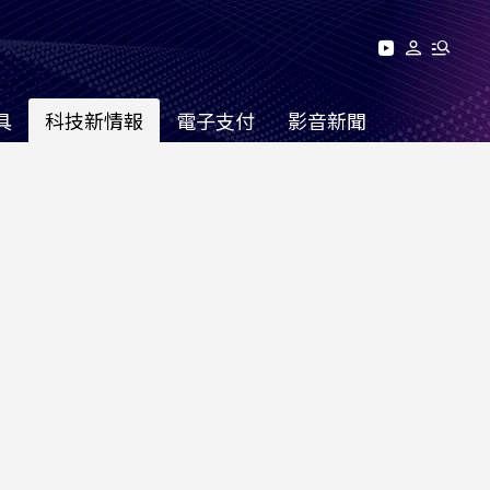
具
科技新情報
電子支付
影音新聞