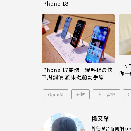
iPhone 18
LI
iPhone 17要漲！爆料稱最快
你一
下周調價 蘋果提前動手原因
iPh
曝
OpenAI
商標
人工智慧
C
楊又肇
曾任聯合新聞網 (u