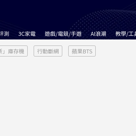
評測
3C家電
遊戲/電競/手遊
AI浪潮
教學/工
新」庫存機
行動斷網
蘋果BTS