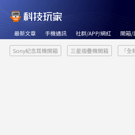
最新文章
手機通訊
社群/APP/網紅
開箱/
Sony紀念耳機開箱
三星摺疊機開箱
「全