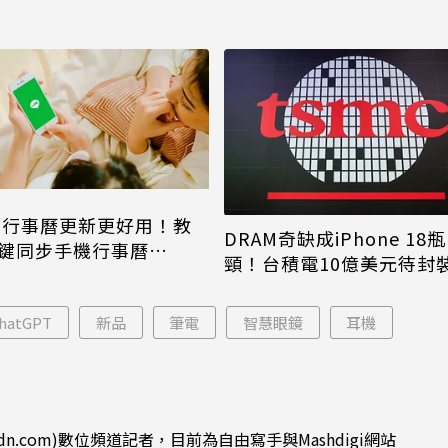
NE行事曆更新更好用！教
DRAM奇缺成iPhone 18瓶
鍵同步手機行事曆
頸！台積電10億美元待封
one、Android都能用
片只能枯等
hatGPT
新品
筆電
智慧眼鏡
耳機
dn.com)數位頻道記者，目前為自由寫手與Mashdigi網站