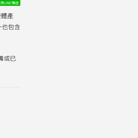
用LINE傳送
硬體產
外也包含
備或已