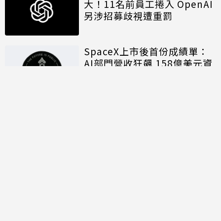
大！11名前員工捲入 OpenAI
另涉招募歧視遭重罰
SpaceX上市後首份成績單：
AI部門營收狂飆 158億美元資
本支出揭露算力軍備代價
討論區
共有
0
則留言