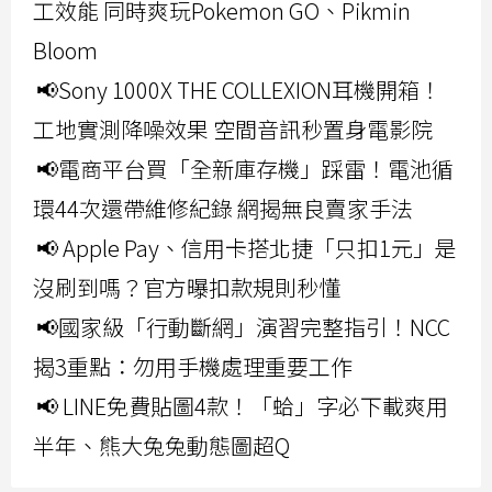
工效能 同時爽玩Pokemon GO、Pikmin
Bloom
📢Sony 1000X THE COLLEXION耳機開箱！
工地實測降噪效果 空間音訊秒置身電影院
📢電商平台買「全新庫存機」踩雷！電池循
環44次還帶維修紀錄 網揭無良賣家手法
📢 Apple Pay、信用卡搭北捷「只扣1元」是
沒刷到嗎？官方曝扣款規則秒懂
📢國家級「行動斷網」演習完整指引！NCC
揭3重點：勿用手機處理重要工作
📢 LINE免費貼圖4款！「蛤」字必下載爽用
半年、熊大兔兔動態圖超Q