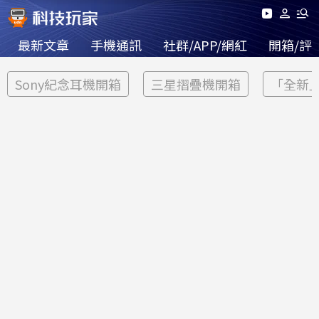
最新文章
手機通訊
社群/APP/網紅
開箱/評
Sony紀念耳機開箱
三星摺疊機開箱
「全新