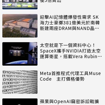
迎擊AI記憶體爆發性需求 SK
海力士豪擲381億美元於南韓
新建兩座DRAM與NAND晶圓
廠
太空就是下一個資料中心！
SpaceX攜手NVIDIA打造太空
運算衛星，搭載Vera Rubin運
算模組
Meta首推程式代理工具Muse
Code 主打價格優勢
蘋果與OpenAI竊密訴訟戰擴