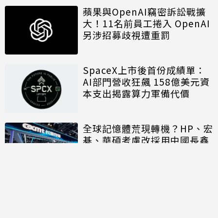
蘋果與OpenAI竊密訴訟戰擴
大！11名前員工捲入 OpenAI
另涉招募歧視遭重罰
SpaceX上市後首份成績單：
AI部門營收狂飆 158億美元資
本支出揭露算力軍備代價
全球記憶體荒現轉機？HP、宏
碁、華碩考慮改採用中國長鑫
存儲晶片
討論區