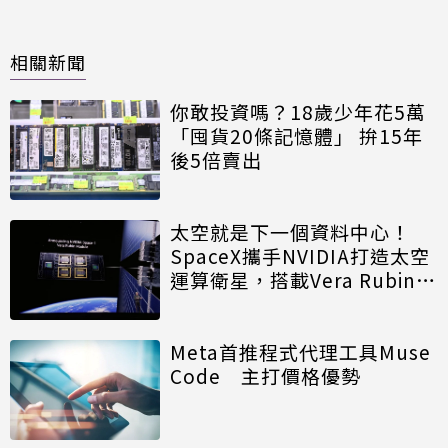
相關新聞
你敢投資嗎？18歲少年花5萬
「囤貨20條記憶體」 拚15年
後5倍賣出
太空就是下一個資料中心！
SpaceX攜手NVIDIA打造太空
運算衛星，搭載Vera Rubin運
算模組
Meta首推程式代理工具Muse
Code 主打價格優勢