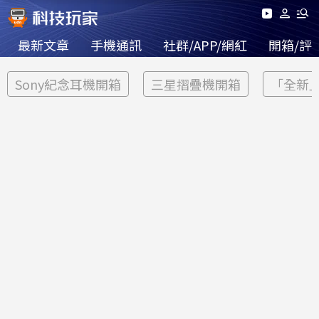
最新文章
手機通訊
社群/APP/網紅
開箱/評
Sony紀念耳機開箱
三星摺疊機開箱
「全新