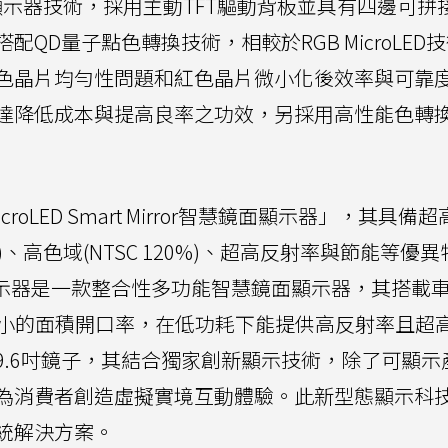
ED顯示器技術，採用主動TFT驅動背板並具有四邊可拼
QD量子點色轉換技術，相較於RGB MicroLED
色晶片均勻性問題和紅色晶片微小化後效率與可靠
達降低成本與提高良率之功效，另採用高性能色轉
oLED Smart Mirror智慧鏡面顯示器」，其具備
000 :1)、高色域(NTSC 120%)、超高反射率與節能等優
or智慧鏡面顯示器是一款整合性多功能智慧鏡面顯示器，其搭載
擁有極小的面積開口率，在低功耗下能提供高反射率且超
9.6吋鏡子，其結合獨家創新顯示技術，除了可顯示
為消費者創造虛擬實境互動體驗。此新型態顯示科
統解決方案。