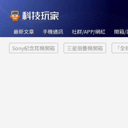
最新文章
手機通訊
社群/APP/網紅
開箱/
Sony紀念耳機開箱
三星摺疊機開箱
「全