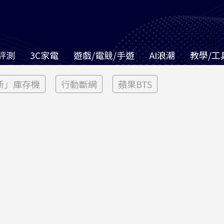
評測
3C家電
遊戲/電競/手遊
AI浪潮
教學/工
新」庫存機
行動斷網
蘋果BTS