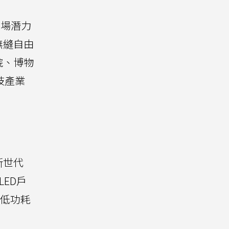
市場潛力
無縫自由
院、博物
技產業
新世代
LED戶
持低功耗