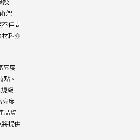
接設
技術架
度不佳問
換材料亦
超高亮度
異特點。
車規級
高亮度
產品資
技將提供