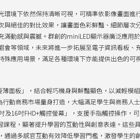
光環境下依然保持清晰可視，可精準依影像畫面進
次與絕佳的對比效果，讓畫面色彩鮮豔、細節層次
滿動感與震撼。群創的miniLED顯示器廣泛應用
唱會等領域，未來將進一步拓展至電子資訊看板、
特殊應用場景，滿足各種環境下亦能提供出色的可
超輕薄面板」，結合輕巧機身與鮮豔顯色，以減輕模
術，專為行動商務市場量身打造，大幅滿足學生與商務人
吋及16吋FHD+觸控螢幕」，支援手指觸控操作，
學習課程，顯著提升學習的互動性與創意表達。這些
，通過多感官互動有效降低學習門檻，激發學生的