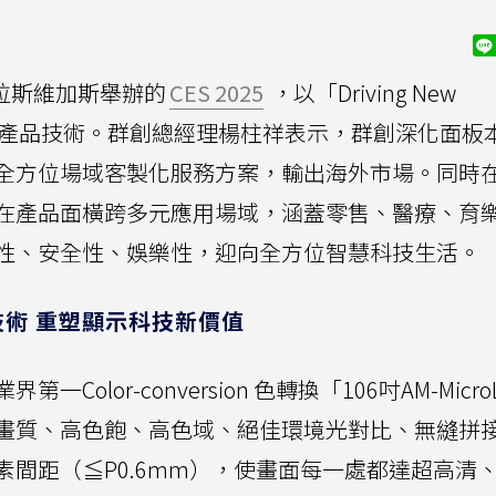
國拉斯維加斯舉辦的
CES 2025
，以「Driving New
穎及突破性產品技術。群創總經理楊柱祥表示，群創深化面板
全方位場域客製化服務方案，輸出海外市場。同時
在產品面橫跨多元應用場域，涵蓋零售、醫療、育
性、安全性、娛樂性，迎向全方位智慧科技生活。
D技術 重塑顯示科技新價值
lor-conversion 色轉換「106吋AM-Micro
畫質、高色飽、高色域、絕佳環境光對比、無縫拼
間距（≦P0.6mm），使畫面每一處都達超高清