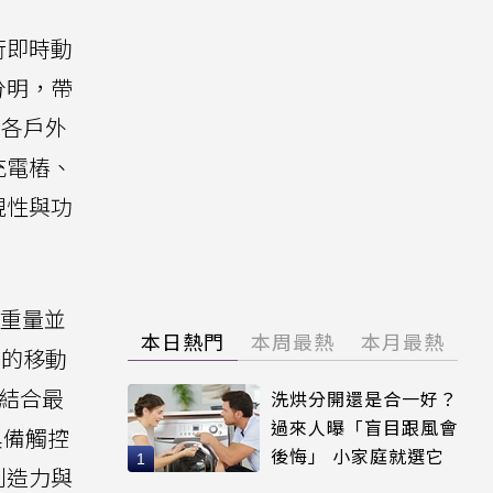
行即時動
分明，帶
於各戶外
充電樁、
視性與功
組重量並
本日熱門
本周最熱
本月最熱
士的移動
可結合最
洗烘分開還是合一好？
過來人曝「盲目跟風會
具備觸控
後悔」 小家庭就選它
創造力與