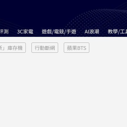
評測
3C家電
遊戲/電競/手遊
AI浪潮
教學/工
新」庫存機
行動斷網
蘋果BTS