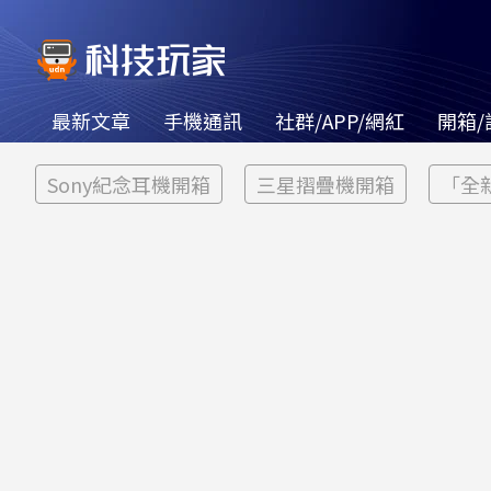
最新文章
手機通訊
社群/APP/網紅
開箱/
Sony紀念耳機開箱
三星摺疊機開箱
「全