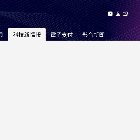
具
科技新情報
電子支付
影音新聞