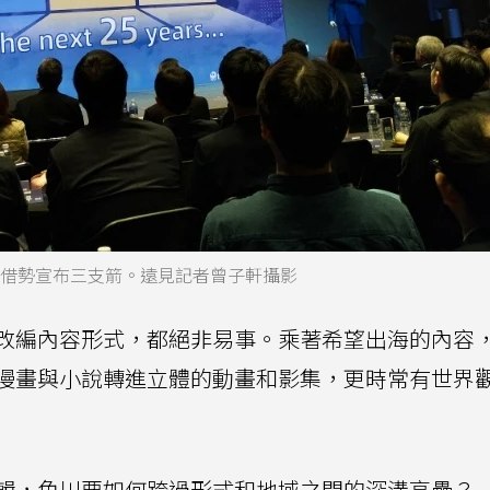
也借勢宣布三支箭。遠見記者曾子軒攝影
改編內容形式，都絕非易事。乘著希望出海的內容
漫畫與小說轉進立體的動畫和影集，更時常有世界
輯，角川要如何跨過形式和地域之間的深溝高壘？