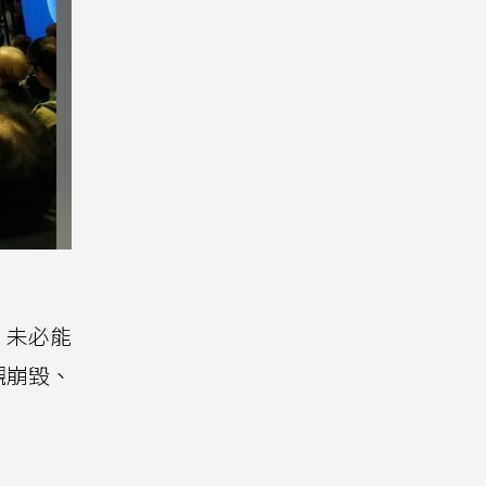
，未必能
觀崩毀、