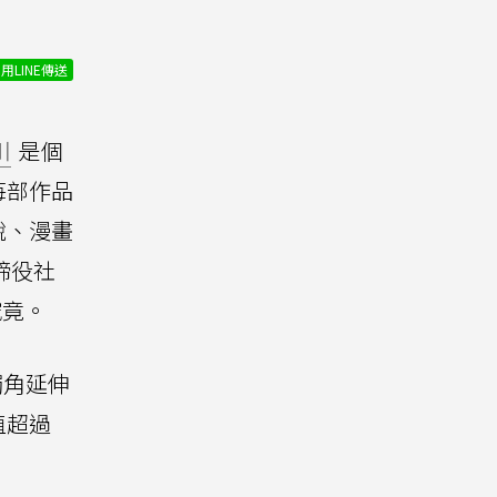
用LINE傳送
川
是個
每部作品
說、漫畫
締役社
究竟。
觸角延伸
值超過