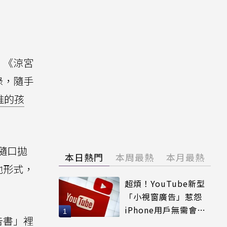
。《涼宮
錄，隨手
推的孩
隨口拋
本日熱門
本周最熱
本月最熱
他形式，
超煩！YouTube新型
「小視窗廣告」惹怨
iPhone用戶無需會員
告書」裡
輕鬆解決