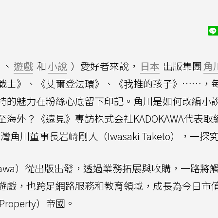
、
遊戲
和
小說
）愛好者來說，
日本
出版集團
角
戰士》、《艾爾登法環》、《我推的孩子》⋯⋯，
特的魅力在粉絲心底留下印記。角川是如何改編小
海外？《遠見》專訪株式会社KADOKAWA代表取
和台灣角川董事長岩崎剛人（Iwasaki Taketo），一探
okawa）從出版出發，透過業務拓展與收購，一路將
遊戲，也跨足網路服務和教育領域，成長為今日市
 Property）帝國。