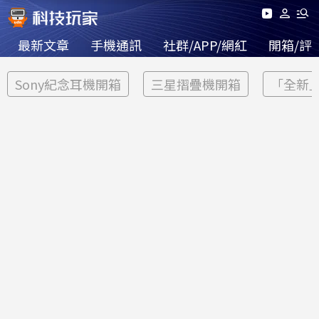
最新文章
手機通訊
社群/APP/網紅
開箱/評
Sony紀念耳機開箱
三星摺疊機開箱
「全新