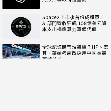
SpaceX上市後首份成績單：
AI部門營收狂飆 158億美元資
本支出揭露算力軍備代價
全球記憶體荒現轉機？HP、宏
碁、華碩考慮改採用中國長鑫
存儲晶片
討論區
共有
0
則留言