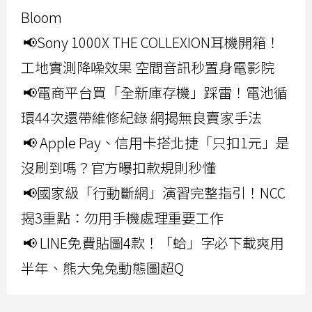
Bloom
📢Sony 1000X THE COLLEXION耳機開箱！
工地實測降噪效果 空間音訊秒置身電影院
📢電商平台買「全新庫存機」踩雷！電池循
環44次還帶維修紀錄 網揭無良賣家手法
📢 Apple Pay、信用卡搭北捷「只扣1元」是
沒刷到嗎？官方曝扣款規則秒懂
📢國家級「行動斷網」演習完整指引！NCC
揭3重點：勿用手機處理重要工作
📢 LINE免費貼圖4款！「蛤」字必下載爽用
半年、熊大兔兔動態圖超Q