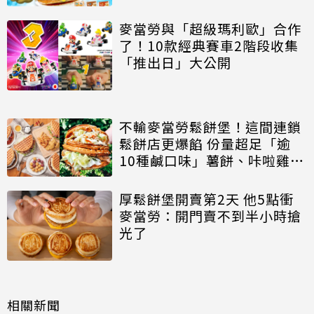
麥當勞與「超級瑪利歐」合作
了！10款經典賽車2階段收集
「推出日」大公開
不輸麥當勞鬆餅堡！這間連鎖
鬆餅店更爆餡 份量超足「逾
10種鹹口味」薯餅、咔啦雞、
炸魚全吃得到
厚鬆餅堡開賣第2天 他5點衝
麥當勞：開門賣不到半小時搶
光了
相關新聞