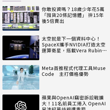
你敢投資嗎？18歲少年花5萬
「囤貨20條記憶體」 拚15年
後5倍賣出
太空就是下一個資料中心！
SpaceX攜手NVIDIA打造太空
運算衛星，搭載Vera Rubin運
算模組
Meta首推程式代理工具Muse
Code 主打價格優勢
蘋果與OpenAI竊密訴訟戰擴
大！11名前員工捲入 OpenAI
另涉招募歧視遭重罰