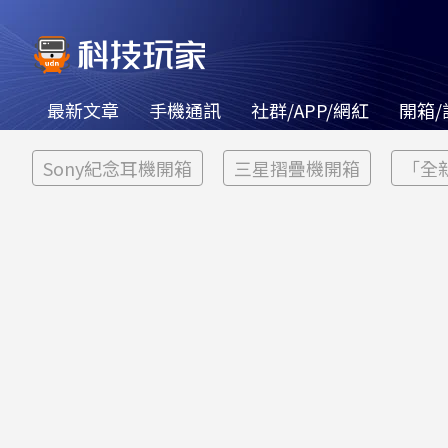
最新文章
手機通訊
社群/APP/網紅
開箱/
Sony紀念耳機開箱
三星摺疊機開箱
「全