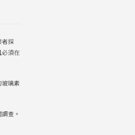
業者採
且必須在
的玻璃素
關調查。