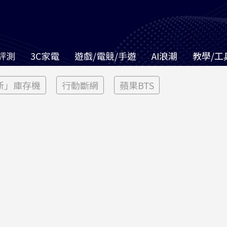
評測
3C家電
遊戲/電競/手遊
AI浪潮
教學/工
新」庫存機
行動斷網
蘋果BTS