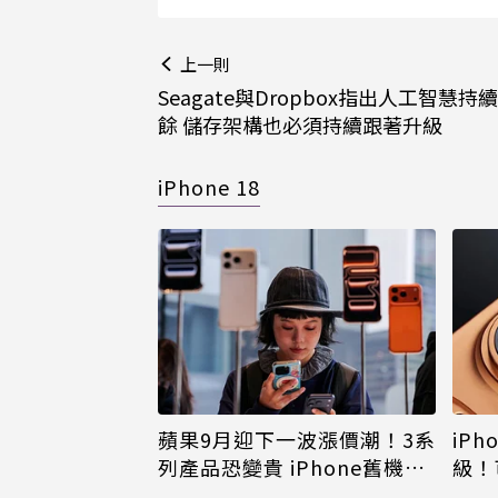
上一則
Seagate與Dropbox指出人工智慧持
餘 儲存架構也必須持續跟著升級
iPhone 18
蘋果9月迎下一波漲價潮！3系
iPh
列產品恐變貴 iPhone舊機難
級！
倖免
島大