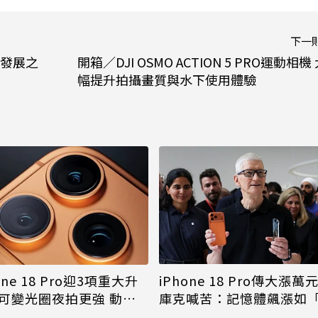
下一
續發展之
開箱／DJI OSMO ACTION 5 PRO運動相機
幅提升拍攝畫質與水下使用體驗
iPhone 18 Pro傳大漲萬
one 18 Pro迎3項重大升
庫克喊苦：記憶體飆漲如
可變光圈夜拍更強 動態
年一遇大洪水」
幅縮小