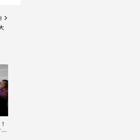
則
 大
元！
「百