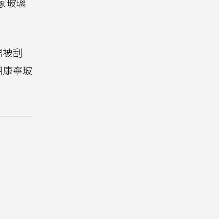
這家玻璃
易被刮
用康寧玻