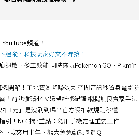
ouTube頻道！
ws按下追蹤，科技玩家好文不漏接！
a開箱！摺痕退散、多工效能 同時爽玩Pokemon GO、Pikmin
LLEXION耳機開箱！工地實測降噪效果 空間音訊秒置身電影
雷！電池循環44次還帶維修紀錄 網揭無良賣家手法
北捷「只扣1元」是沒刷到嗎？官方曝扣款規則秒懂
指引！NCC揭3重點：勿用手機處理重要工作
」字必下載爽用半年、熊大兔兔動態圖超Q