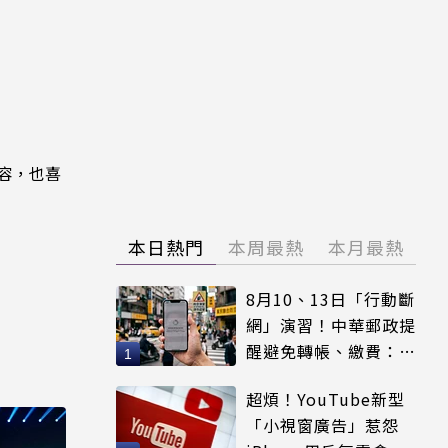
內容，也喜
本日熱門
本周最熱
本月最熱
8月10、13日「行動斷
網」演習！中華郵政提
醒避免轉帳、繳費：務
必留紀錄
超煩！YouTube新型
「小視窗廣告」惹怨