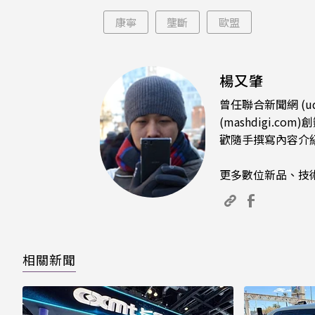
康寧
壟斷
歐盟
楊又肇
曾任聯合新聞網 (u
(mashdigi
歡隨手撰寫內容介
更多數位新品、技
相關新聞