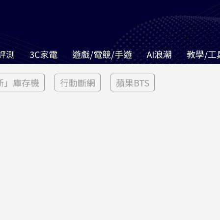
評測
3C家電
遊戲/電競/手遊
AI浪潮
教學/工
新」庫存機
行動斷網
蘋果BTS