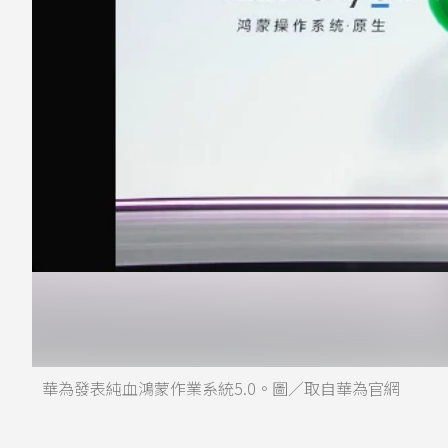
華為發表純血鴻蒙作業系統5.0。圖／取自華為官網