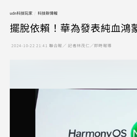
udn科技玩家
科技新情報
擺脫依賴！華為發表純血鴻蒙
2024-10-22 21:41
聯合報／ 記者林茂仁／即時報導