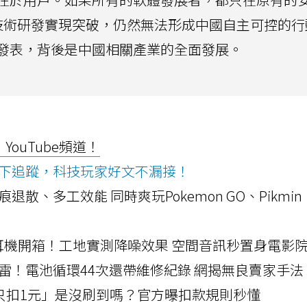
便技術研發實現突破，仍然無法形成中國自主可控的行
發表，背後是中國相關產業的全面發展。
ouTube頻道！
ws按下追蹤，科技玩家好文不漏接！
a開箱！摺痕退散、多工效能 同時爽玩Pokemon GO、Pikmin
LLEXION耳機開箱！工地實測降噪效果 空間音訊秒置身電影
雷！電池循環44次還帶維修紀錄 網揭無良賣家手法
北捷「只扣1元」是沒刷到嗎？官方曝扣款規則秒懂