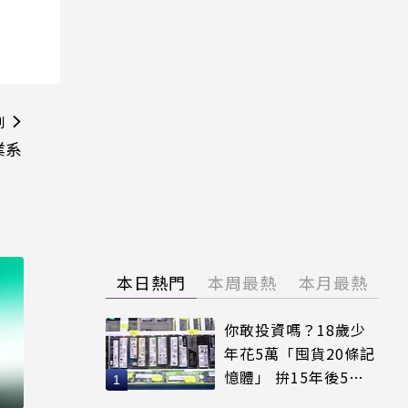
則
業系
本日熱門
本周最熱
本月最熱
你敢投資嗎？18歲少
年花5萬「囤貨20條記
憶體」 拚15年後5倍
賣出