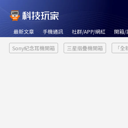
最新文章
手機通訊
社群/APP/網紅
開箱/
Sony紀念耳機開箱
三星摺疊機開箱
「全