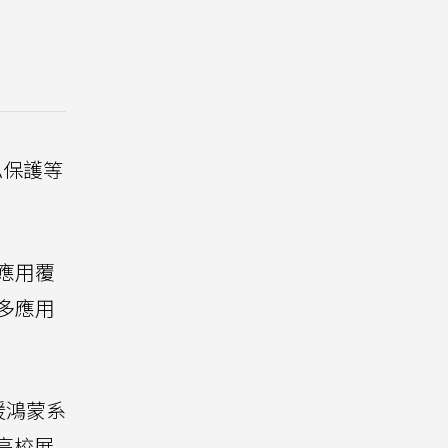
私保護等
應用覆
多應用
援鴻蒙系
高校展