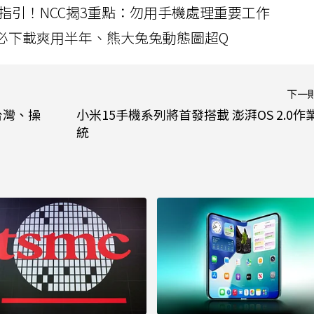
指引！NCC揭3重點：勿用手機處理重要工作
」字必下載爽用半年、熊大兔兔動態圖超Q
下一
台灣、操
小米15手機系列將首發搭載 澎湃OS 2.0作
統