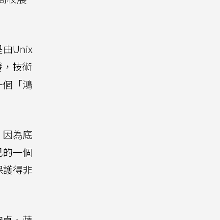
Unix
發，技術
一個「鴻
。因為底
己的一個
保護得非
安卓、蘋