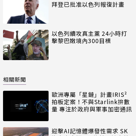
拜登已批准以色列報復計畫
以色列續攻真主黨 24小時打
擊黎巴嫩境內300目標
相關新聞
歐洲專屬「星鏈」計畫IRIS²
拍板定案！不與Starlink拚數
量 專注於政府與軍事加密通訊
迎擊AI記憶體爆發性需求 SK