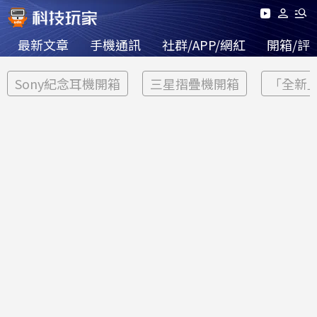
最新文章
手機通訊
社群/APP/網紅
開箱/評
Sony紀念耳機開箱
三星摺疊機開箱
「全新