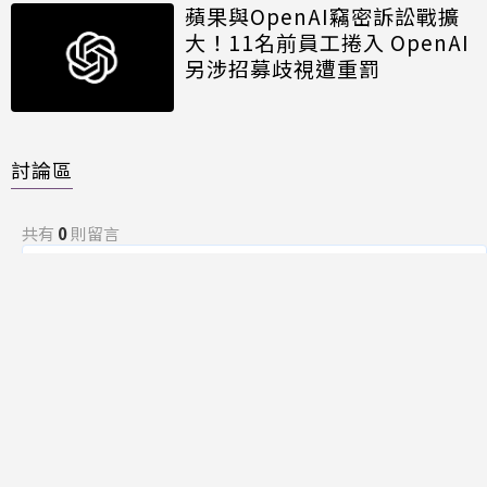
蘋果與OpenAI竊密訴訟戰擴
大！11名前員工捲入 OpenAI
另涉招募歧視遭重罰
討論區
共有
0
則留言
規範
回覆