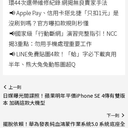
環44次還帶維修紀錄 網揭無良賣家手法
📢 Apple Pay、信用卡搭北捷「只扣1元」是
沒刷到嗎？官方曝扣款規則秒懂
📢國家級「行動斷網」演習完整指引！NCC
揭3重點：勿用手機處理重要工作
📢 LINE免費貼圖4款！「蛤」字必下載爽用
半年、熊大兔兔動態圖超Q
上一則
日媒曝光間諜照！蘋果明年平價iPhone SE 4傳有雙版
本 加碼這款大機型
下一則
擺脫依賴！華為發表純血鴻蒙作業系統5.0 系統底座全