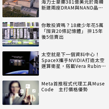
海力士豪擲381億美元於南韓
新建兩座DRAM與NAND晶圓
廠
你敢投資嗎？18歲少年花5萬
「囤貨20條記憶體」 拚15年
後5倍賣出
太空就是下一個資料中心！
SpaceX攜手NVIDIA打造太空
運算衛星，搭載Vera Rubin運
算模組
Meta首推程式代理工具Muse
Code 主打價格優勢