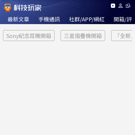
最新文章
手機通訊
社群/APP/網紅
開箱/評
Sony紀念耳機開箱
三星摺疊機開箱
「全新