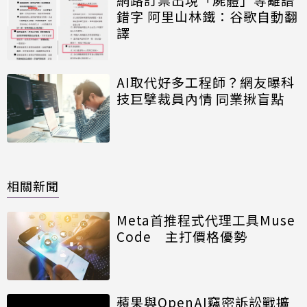
錯字 阿里山林鐵：谷歌自動翻
譯
AI取代好多工程師？網友曝科
技巨擘裁員內情 同業揪盲點
相關新聞
Meta首推程式代理工具Muse
Code 主打價格優勢
蘋果與OpenAI竊密訴訟戰擴