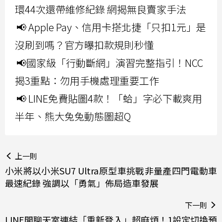
環44次還帶維修紀錄 網揭無良賣家手法
📢 Apple Pay、信用卡搭北捷「只扣1元」是
沒刷到嗎？官方曝扣款規則秒懂
📢國家級「行動斷網」演習完整指引！NCC
揭3重點：勿用手機處理重要工作
📢 LINE免費貼圖4款！「蛤」字必下載爽用
半年、熊大兔兔動態圖超Q
上一則
小米將以小米SU7 Ultra原型車挑戰非量產四門電動車
最速紀錄 強調以「勇氣」佈局造車發展
下一則
LINE開聊天室連結「重新登入」超麻煩！1設定切換預