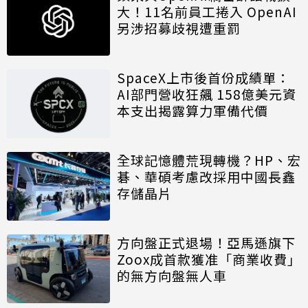
大！11名前員工捲入 OpenAI
另涉招募歧視遭重罰
SpaceX上市後首份成績單：
AI部門營收狂飆 158億美元資
本支出揭露算力軍備代價
全球記憶體荒現轉機？HP、宏
碁、華碩考慮改採用中國長鑫
存儲晶片
方向盤正式退場！亞馬遜旗下
Zoox成首款獲准「商業收費」
的無方向盤無人車