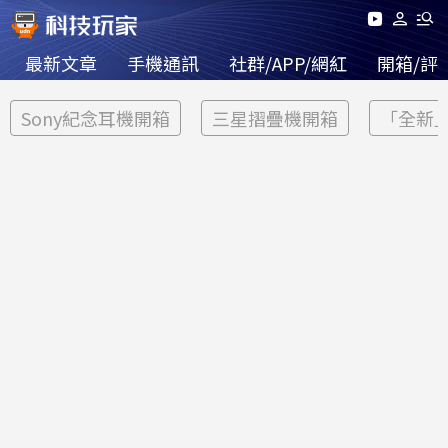
最新文章
手機通訊
社群/APP/網紅
開箱/評
Sony紀念耳機開箱
三星摺疊機開箱
「全新