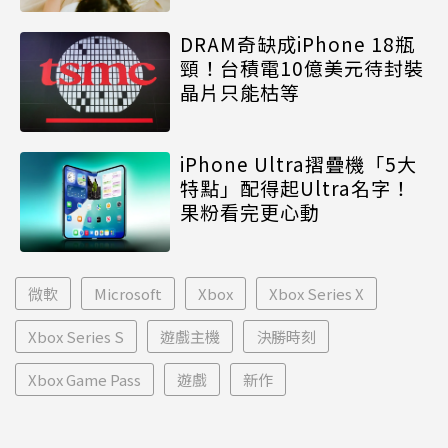
DRAM奇缺成iPhone 18瓶
頸！台積電10億美元待封裝
晶片只能枯等
iPhone Ultra摺疊機「5大
特點」配得起Ultra名字！
果粉看完更心動
微軟
Microsoft
Xbox
Xbox Series X
Xbox Series S
遊戲主機
決勝時刻
Xbox Game Pass
遊戲
新作