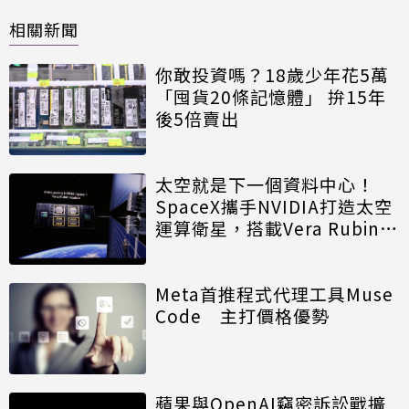
相關新聞
你敢投資嗎？18歲少年花5萬
「囤貨20條記憶體」 拚15年
後5倍賣出
太空就是下一個資料中心！
SpaceX攜手NVIDIA打造太空
運算衛星，搭載Vera Rubin運
算模組
Meta首推程式代理工具Muse
Code 主打價格優勢
蘋果與OpenAI竊密訴訟戰擴