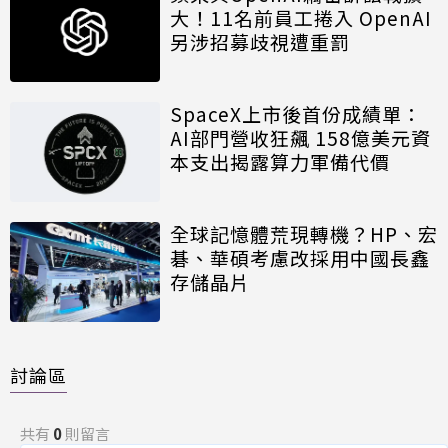
大！11名前員工捲入 OpenAI
另涉招募歧視遭重罰
SpaceX上市後首份成績單：
AI部門營收狂飆 158億美元資
本支出揭露算力軍備代價
全球記憶體荒現轉機？HP、宏
碁、華碩考慮改採用中國長鑫
存儲晶片
討論區
共有
0
則留言