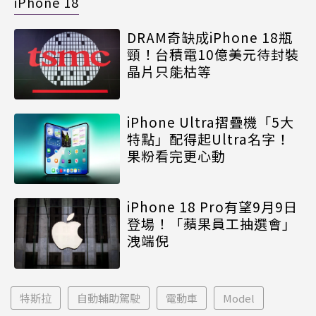
iPhone 18
DRAM奇缺成iPhone 18瓶
頸！台積電10億美元待封裝
晶片只能枯等
iPhone Ultra摺疊機「5大
特點」配得起Ultra名字！
果粉看完更心動
iPhone 18 Pro有望9月9日
登場！「蘋果員工抽選會」
洩端倪
特斯拉
自動輔助駕駛
電動車
Model