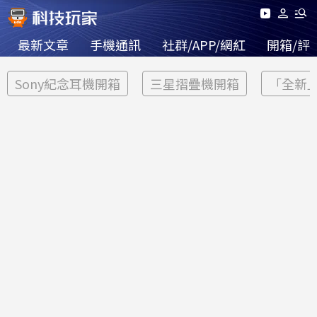
最新文章
手機通訊
社群/APP/網紅
開箱/評
Sony紀念耳機開箱
三星摺疊機開箱
「全新