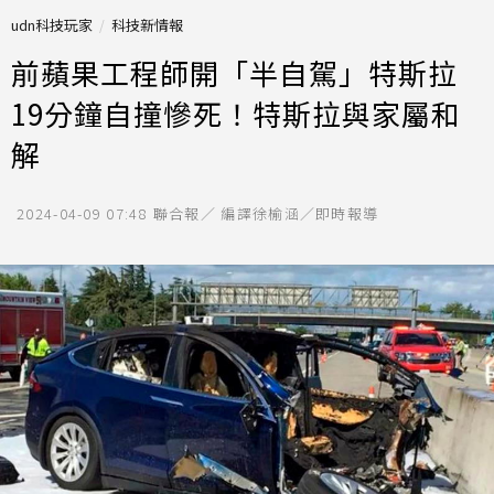
udn科技玩家
科技新情報
前蘋果工程師開「半自駕」特斯拉
19分鐘自撞慘死！特斯拉與家屬和
解
2024-04-09 07:48
聯合報／ 編譯徐榆涵／即時報導