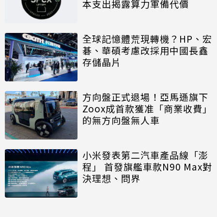
本支出揭露算力軍備代價
全球記憶體荒現轉機？HP、宏
碁、華碩考慮改採用中國長鑫
存儲晶片
方向盤正式退場！亞馬遜旗下
Zoox成首款獲准「商業收費」
的無方向盤無人車
小米發表第二汽車產品線「澎
程」 首發旗艦車款N90 Max對
決理想、問界