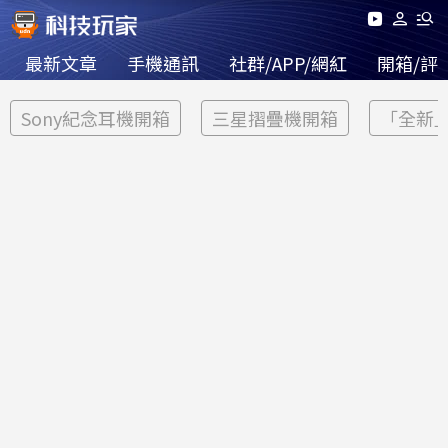
最新文章
手機通訊
社群/APP/網紅
開箱/評
Sony紀念耳機開箱
三星摺疊機開箱
「全新