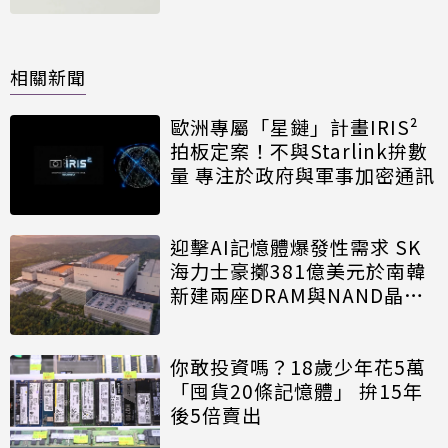
相關新聞
歐洲專屬「星鏈」計畫IRIS²
拍板定案！不與Starlink拚數
量 專注於政府與軍事加密通訊
迎擊AI記憶體爆發性需求 SK
海力士豪擲381億美元於南韓
新建兩座DRAM與NAND晶圓
廠
你敢投資嗎？18歲少年花5萬
「囤貨20條記憶體」 拚15年
後5倍賣出