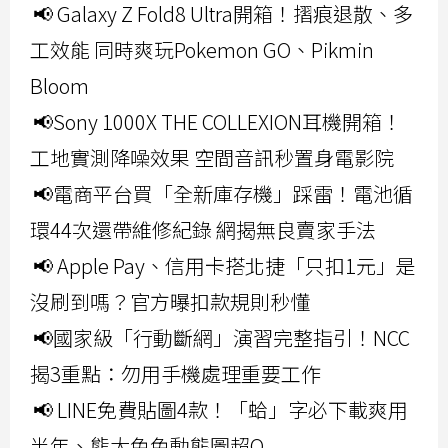
📢 Galaxy Z Fold8 Ultra開箱！摺痕退散、多
工效能 同時爽玩Pokemon GO、Pikmin
Bloom
📢Sony 1000X THE COLLEXION耳機開箱！
工地實測降噪效果 空間音訊秒置身電影院
📢電商平台買「全新庫存機」踩雷！電池循
環44次還帶維修紀錄 網揭無良賣家手法
📢 Apple Pay、信用卡搭北捷「只扣1元」是
沒刷到嗎？官方曝扣款規則秒懂
📢國家級「行動斷網」演習完整指引！NCC
揭3重點：勿用手機處理重要工作
📢 LINE免費貼圖4款！「蛤」字必下載爽用
半年、熊大兔兔動態圖超Q