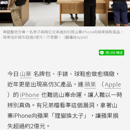
美國聖地牙哥一名男子與兩位兄弟過去利用山寨iPhone向蘋果換取真品，
蘋果估計損失超過2億元。示意圖。（翻攝自Apple）
用LINE傳送
今日
山寨
名牌包、手錶、球鞋愈做愈精緻，
近年更是出現高仿3C產品，連
蘋果
（
Apple
）的
iPhone
也難逃山寨命運，讓人難以一時
辨別真偽。有兄弟檔看準這個漏洞，拿著山
寨iPhone向蘋果「狸貓換太子」，讓蘋果損
失超過約2億元。