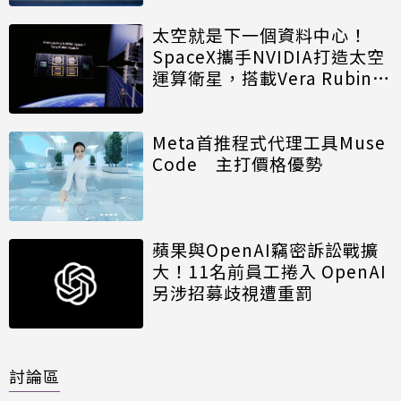
太空就是下一個資料中心！
SpaceX攜手NVIDIA打造太空
運算衛星，搭載Vera Rubin運
算模組
Meta首推程式代理工具Muse
Code 主打價格優勢
蘋果與OpenAI竊密訴訟戰擴
大！11名前員工捲入 OpenAI
另涉招募歧視遭重罰
討論區