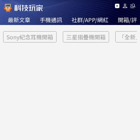
最新文章
手機通訊
社群/APP/網紅
開箱/評
Sony紀念耳機開箱
三星摺疊機開箱
「全新