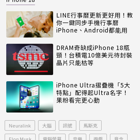
LINE行事曆更新更好用！教
你一鍵同步手機行事曆
iPhone、Android都能用
DRAM奇缺成iPhone 18瓶
頸！台積電10億美元待封裝
晶片只能枯等
iPhone Ultra摺疊機「5大
特點」配得起Ultra名字！
果粉看完更心動
Neuralink
大腦
訊號
馬斯克
Elon Musk
電腦螢幕
音樂
遊戲
意念