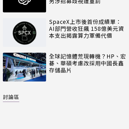
另涉招募歧視遭重罰
SpaceX上市後首份成績單：
AI部門營收狂飆 158億美元資
本支出揭露算力軍備代價
全球記憶體荒現轉機？HP、宏
碁、華碩考慮改採用中國長鑫
存儲晶片
討論區
共有
0
則留言