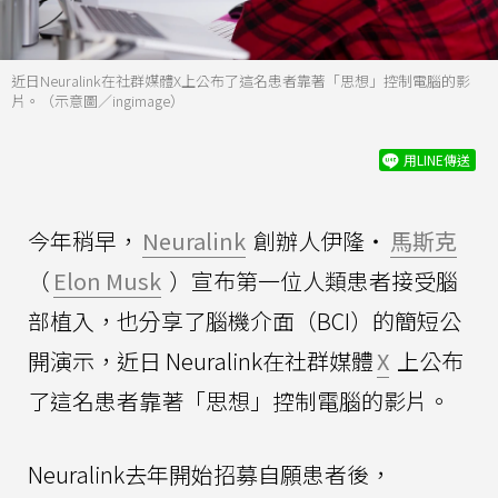
近日Neuralink在社群媒體X上公布了這名患者靠著「思想」控制電腦的影
片。（示意圖／ingimage）
用LINE傳送
今年稍早，
Neuralink
創辦人伊隆・
馬斯克
（
Elon Musk
）宣布第一位人類患者接受腦
部植入，也分享了腦機介面（BCI）的簡短公
開演示，近日 Neuralink在社群媒體
X
上公布
了這名患者靠著「思想」控制電腦的影片。
Neuralink去年開始招募自願患者後，