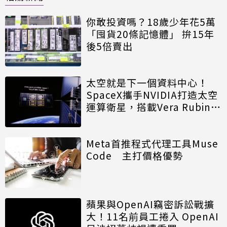
你敢投資嗎？18歲少年花5萬
「囤貨20條記憶體」 拚15年
後5倍賣出
太空就是下一個資料中心！
SpaceX攜手NVIDIA打造太空
運算衛星，搭載Vera Rubin運
算模組
Meta首推程式代理工具Muse
Code 主打價格優勢
蘋果與OpenAI竊密訴訟戰擴
大！11名前員工捲入 OpenAI