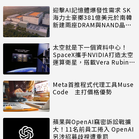
迎擊AI記憶體爆發性需求 SK
海力士豪擲381億美元於南韓
新建兩座DRAM與NAND晶圓
廠
太空就是下一個資料中心！
SpaceX攜手NVIDIA打造太空
運算衛星，搭載Vera Rubin運
算模組
Meta首推程式代理工具Muse
Code 主打價格優勢
蘋果與OpenAI竊密訴訟戰擴
大！11名前員工捲入 OpenAI
另涉招募歧視遭重罰