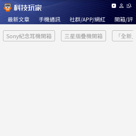
最新文章
手機通訊
社群/APP/網紅
開箱/評
Sony紀念耳機開箱
三星摺疊機開箱
「全新