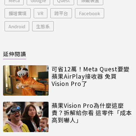
Meta
Google
Quest
頭戴裝置
擴增實境
VR
跨平台
Facebook
Android
生態系
延伸閱讀
可省12萬！Meta Quest要變
蘋果AirPlay接收器 免買
Vision Pro了
蘋果Vision Pro為什麼這麼
貴？拆解給你看 這零件「成本
高到嚇人」