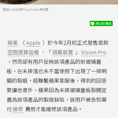
擷自reddit用戶inphenite
PO文
用LINE傳送
蘋果
（
Apple
）於今年2月初正式發售首款
空間運算設備
、「
頭戴裝置
」
Vision Pro
，然而卻有用戶反映該項產品的前玻璃蓋
板，在未摔落也未不當使用下出現了一條明
顯的裂痕，經聯繫蘋果客服後，得到的回答
更讓他意外，蘋果因為未將玻璃蓋板裂開定
義為該項產品的製造缺陷，該用戶被告知需
付
維修
費用才能維修該項產品。