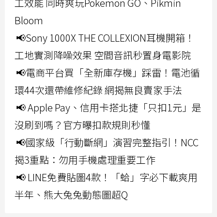
工效能 同時爽玩Pokemon GO、Pikmin
Bloom
📢Sony 1000X THE COLLEXION耳機開箱！
工地實測降噪效果 空間音訊秒置身電影院
📢電商平台買「全新庫存機」踩雷！電池循
環44次還帶維修紀錄 網揭無良賣家手法
📢 Apple Pay、信用卡搭北捷「只扣1元」是
沒刷到嗎？官方曝扣款規則秒懂
📢國家級「行動斷網」演習完整指引！NCC
揭3重點：勿用手機處理重要工作
📢 LINE免費貼圖4款！「蛤」字必下載爽用
半年、熊大兔兔動態圖超Q