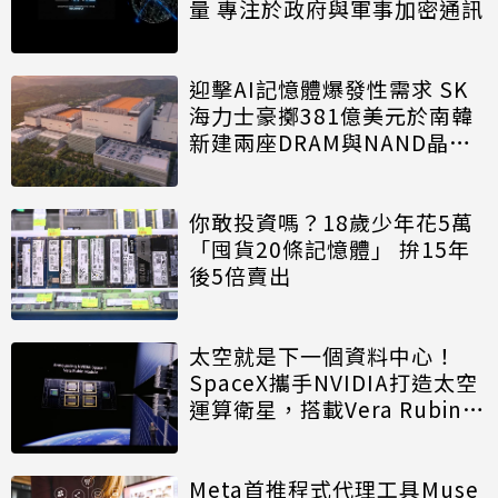
量 專注於政府與軍事加密通訊
迎擊AI記憶體爆發性需求 SK
海力士豪擲381億美元於南韓
新建兩座DRAM與NAND晶圓
廠
你敢投資嗎？18歲少年花5萬
「囤貨20條記憶體」 拚15年
後5倍賣出
太空就是下一個資料中心！
SpaceX攜手NVIDIA打造太空
運算衛星，搭載Vera Rubin運
算模組
Meta首推程式代理工具Muse