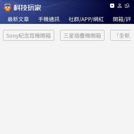
最新文章
手機通訊
社群/APP/網紅
開箱/評
Sony紀念耳機開箱
三星摺疊機開箱
「全新