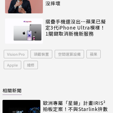
沒摔壞
摺疊手機還沒出…蘋果已擬
定3代iPhone Ultra模樣！
1關鍵取消新機新服務
Vision Pro
頭戴裝置
空間運算設備
蘋果
Apple
維修
相關新聞
歐洲專屬「星鏈」計畫IRIS²
拍板定案！不與Starlink拚數