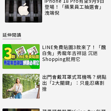
iPhone 18 Pro有望9月9日
登場！「蘋果員工抽選會」
洩端倪
延伸閱讀
LINE免費貼圖3款來了！「醜
白兔」秀龍年吉祥話 沉迷
Shopping就用它
出門會戴耳罩式耳機嗎？網點
出「2大關鍵」：只能忍痛割
捨