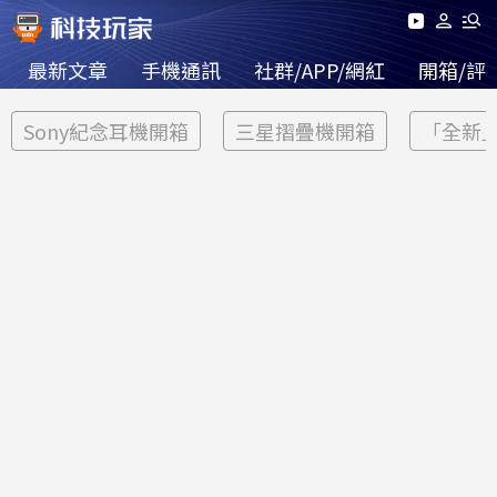
最新文章
手機通訊
社群/APP/網紅
開箱/評
Sony紀念耳機開箱
三星摺疊機開箱
「全新