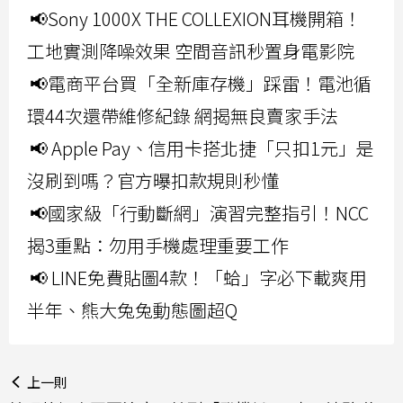
📢Sony 1000X THE COLLEXION耳機開箱！
工地實測降噪效果 空間音訊秒置身電影院
📢電商平台買「全新庫存機」踩雷！電池循
環44次還帶維修紀錄 網揭無良賣家手法
📢 Apple Pay、信用卡搭北捷「只扣1元」是
沒刷到嗎？官方曝扣款規則秒懂
📢國家級「行動斷網」演習完整指引！NCC
揭3重點：勿用手機處理重要工作
📢 LINE免費貼圖4款！「蛤」字必下載爽用
半年、熊大兔兔動態圖超Q
上一則