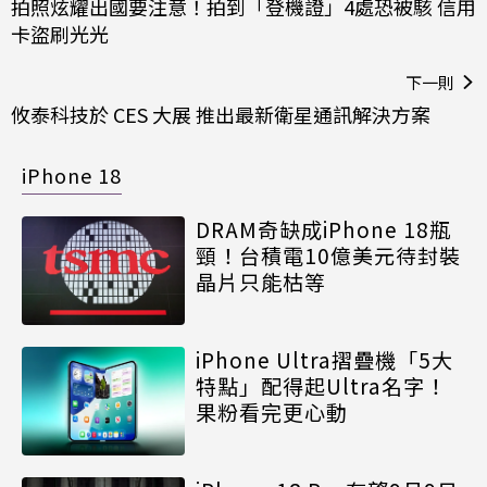
拍照炫耀出國要注意！拍到「登機證」4處恐被駭 信用
卡盜刷光光
下一則
攸泰科技於 CES 大展 推出最新衛星通訊解決方案
iPhone 18
DRAM奇缺成iPhone 18瓶
頸！台積電10億美元待封裝
晶片只能枯等
iPhone Ultra摺疊機「5大
特點」配得起Ultra名字！
果粉看完更心動