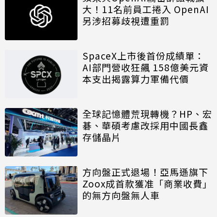
大！11名前員工捲入 OpenAI
另涉招募歧視遭重罰
SpaceX上市後首份成績單：
AI部門營收狂飆 158億美元資
本支出揭露算力軍備代價
全球記憶體荒現轉機？HP、宏
碁、華碩考慮改採用中國長鑫
存儲晶片
方向盤正式退場！亞馬遜旗下
Zoox成首款獲准「商業收費」
的無方向盤無人車