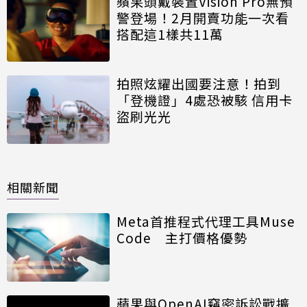
蘋果頭戴裝置Vision Pro無預
警登場！2月開賣功能一次看
搭配這1樣共11萬
拍照炫耀出國要注意！拍到
「登機證」4處恐被駭 信用卡
盜刷光光
相關新聞
Meta首推程式代理工具Muse
Code 主打價格優勢
蘋果與OpenAI竊密訴訟戰擴