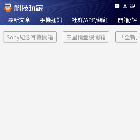
最新文章
手機通訊
社群/APP/網紅
開箱/評
Sony紀念耳機開箱
三星摺疊機開箱
「全新