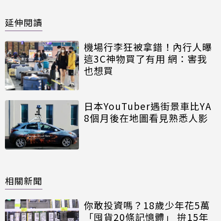
延伸閱讀
機場行李狂被拿錯！內行人曝
這3C神物買了有用 網：害我
也想買
日本YouTuber遇街景車比YA
8個月後在地圖看見熟悉人影
相關新聞
你敢投資嗎？18歲少年花5萬
「囤貨20條記憶體」 拚15年