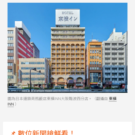
圖為日本連鎖商務飯店東橫INN大阪難波西分店。（翻攝自
東橫
INN
）
📌 數位新聞搶鮮看！