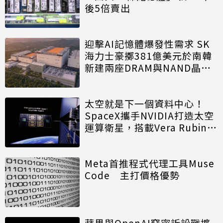
後5倍賣出
迎擊AI記憶體爆發性需求 SK
海力士豪擲381億美元於南韓
新建兩座DRAM與NAND晶圓
廠
太空就是下一個資料中心！
SpaceX攜手NVIDIA打造太空
運算衛星，搭載Vera Rubin運
算模組
Meta首推程式代理工具Muse
Code 主打價格優勢
蘋果與OpenAI竊密訴訟戰擴