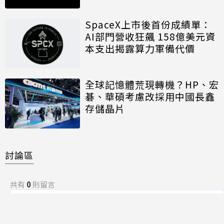
SpaceX上市後首份成績單：
AI部門營收狂飆 158億美元資
本支出揭露算力軍備代價
全球記憶體荒現轉機？HP、宏
碁、華碩考慮改採用中國長鑫
存儲晶片
討論區
共有
0
則留言