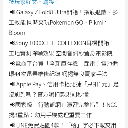
技玩家好文不漏接！
📢 Galaxy Z Fold8 Ultra開箱！摺痕退散、多
工效能 同時爽玩Pokemon GO、Pikmin
Bloom
📢Sony 1000X THE COLLEXION耳機開箱！
工地實測降噪效果 空間音訊秒置身電影院
📢電商平台買「全新庫存機」踩雷！電池循
環44次還帶維修紀錄 網揭無良賣家手法
📢 Apple Pay、信用卡搭北捷「只扣1元」是
沒刷到嗎？官方曝扣款規則秒懂
📢國家級「行動斷網」演習完整指引！NCC
揭3重點：勿用手機處理重要工作
📢 LINE免費貼圖4款！「蛤」字必下載爽用