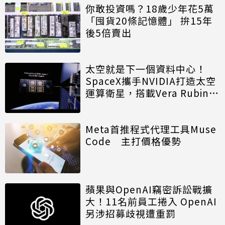
你敢投資嗎？18歲少年花5萬
「囤貨20條記憶體」 拚15年
後5倍賣出
太空就是下一個資料中心！
SpaceX攜手NVIDIA打造太空
運算衛星，搭載Vera Rubin運
算模組
Meta首推程式代理工具Muse
Code 主打價格優勢
蘋果與OpenAI竊密訴訟戰擴
大！11名前員工捲入 OpenAI
另涉招募歧視遭重罰