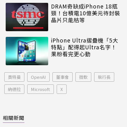
DRAM奇缺成iPhone 18瓶
頸！台積電10億美元待封裝
晶片只能枯等
iPhone Ultra摺疊機「5大
特點」配得起Ultra名字！
果粉看完更心動
奧特曼
OpenAI
董事會
微軟
執行長
納德拉
Microsoft
X
相關新聞