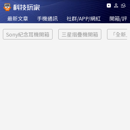
最新文章
手機通訊
社群/APP/網紅
開箱/評
Sony紀念耳機開箱
三星摺疊機開箱
「全新