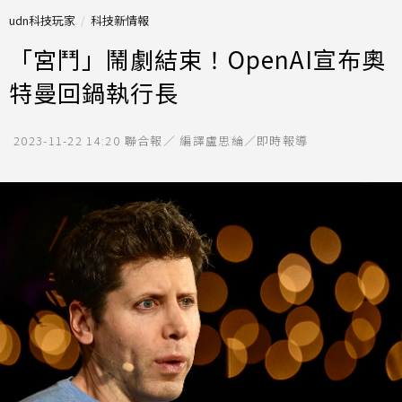
udn科技玩家
科技新情報
「宮鬥」鬧劇結束！OpenAI宣布奧
特曼回鍋執行長
2023-11-22 14:20
聯合報／ 編譯盧思綸／即時報導