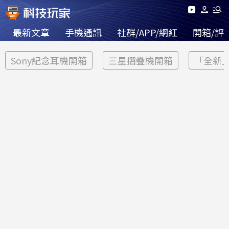
最新文章
手機通訊
社群/APP/網紅
開箱/評
Sony紀念耳機開箱
三星摺疊機開箱
「全新