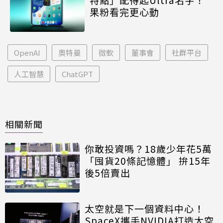
果粉看完更心動
OpenAI
奧特曼
微軟
董事會
社群平台
人工智慧
ChatGPT
相關新聞
你敢投資嗎？18歲少年花5萬
「囤貨20條記憶體」 拚15年
後5倍賣出
太空就是下一個資料中心！
SpaceX攜手NVIDIA打造太空