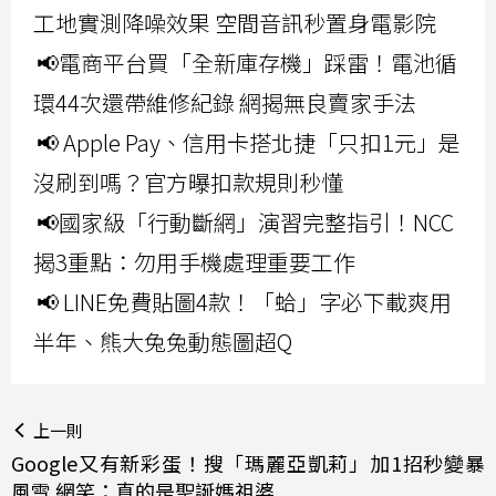
工地實測降噪效果 空間音訊秒置身電影院
📢電商平台買「全新庫存機」踩雷！電池循
環44次還帶維修紀錄 網揭無良賣家手法
📢 Apple Pay、信用卡搭北捷「只扣1元」是
沒刷到嗎？官方曝扣款規則秒懂
📢國家級「行動斷網」演習完整指引！NCC
揭3重點：勿用手機處理重要工作
📢 LINE免費貼圖4款！「蛤」字必下載爽用
半年、熊大兔兔動態圖超Q
上一則
Google又有新彩蛋！搜「瑪麗亞凱莉」加1招秒變暴
風雪 網笑：真的是聖誕媽祖婆