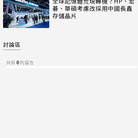
全球記憶體荒現轉機？HP、宏
碁、華碩考慮改採用中國長鑫
存儲晶片
討論區
共有
0
則留言
規範
回覆