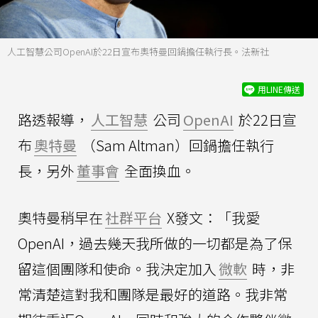
人工智慧公司OpenAI於22日宣布奧特曼回鍋擔任執行長。法新社
用LINE傳送
路透報導，
人工智慧
公司
OpenAI
於22日宣
布
奧特曼
（Sam Altman）回鍋擔任執行
長，另外
董事會
全面換血。
奧特曼稍早在
社群平台
X發文：「我愛
OpenAI，過去幾天我所做的一切都是為了保
留這個團隊和使命。我決定加入
微軟
時，非
常清楚這對我和團隊是最好的道路。我非常