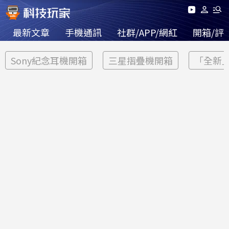
最新文章
手機通訊
社群/APP/網紅
開箱/評
Sony紀念耳機開箱
三星摺疊機開箱
「全新