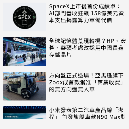
SpaceX上市後首份成績單：
AI部門營收狂飆 158億美元資
本支出揭露算力軍備代價
全球記憶體荒現轉機？HP、宏
碁、華碩考慮改採用中國長鑫
存儲晶片
方向盤正式退場！亞馬遜旗下
Zoox成首款獲准「商業收費」
的無方向盤無人車
小米發表第二汽車產品線「澎
程」 首發旗艦車款N90 Max對
決理想、問界