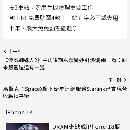
揭3重點：勿用手機處理重要工作
📢 LINE免費貼圖4款！「蛤」字必下載爽用
半年、熊大兔兔動態圖超Q
上一則
《漫威蜘蛛人2》主角後期服裝微妙引熱議 網一看：原
來跟愛迪達有一腿
下一則
馬斯克：SpaceX旗下衛星連網服務Starlink已實現營
收虧損平衡
iPhone 18
DRAM奇缺成iPhone 18瓶