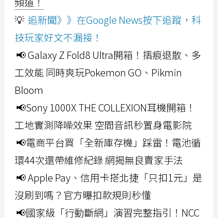
頻道！
💡
追新聞》》在Google News按下追蹤，科
技玩家好文不漏接！
📢 Galaxy Z Fold8 Ultra開箱！摺痕退散、多
工效能 同時爽玩Pokemon GO、Pikmin
Bloom
📢Sony 1000X THE COLLEXION耳機開箱！
工地實測降噪效果 空間音訊秒置身電影院
📢電商平台買「全新庫存機」踩雷！電池循
環44次還帶維修紀錄 網揭無良賣家手法
📢 Apple Pay、信用卡搭北捷「只扣1元」是
沒刷到嗎？官方曝扣款規則秒懂
📢國家級「行動斷網」演習完整指引！NCC