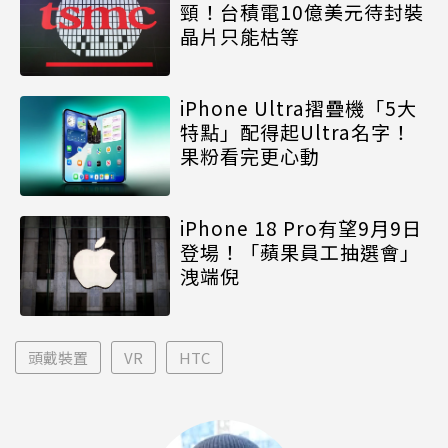
頸！台積電10億美元待封裝
晶片只能枯等
iPhone Ultra摺疊機「5大
特點」配得起Ultra名字！
果粉看完更心動
iPhone 18 Pro有望9月9日
登場！「蘋果員工抽選會」
洩端倪
頭戴裝置
VR
HTC