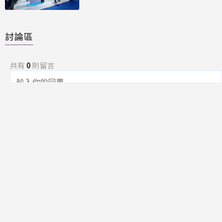
討論區
共有
0
則留言
規範
回覆
還沒有留言，成為第一個發言的人吧！