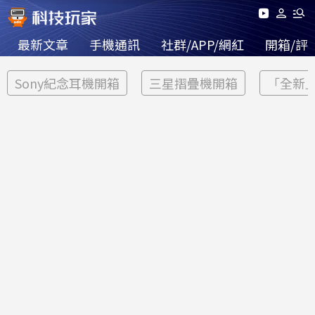
最新文章
手機通訊
社群/APP/網紅
開箱/評
Sony紀念耳機開箱
三星摺疊機開箱
「全新