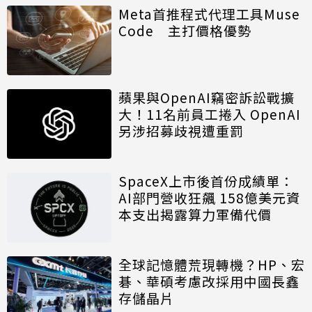
Meta首推程式代理工具Muse
Code 主打價格優勢
蘋果與OpenAI竊密訴訟戰擴
大！11名前員工捲入 OpenAI
另涉招募歧視遭重罰
SpaceX上市後首份成績單：
AI部門營收狂飆 158億美元資
本支出揭露算力軍備代價
全球記憶體荒現轉機？HP、宏
碁、華碩考慮改採用中國長鑫
存儲晶片