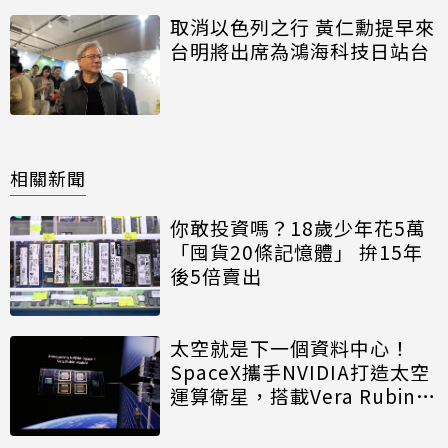
取消以色列之行 黃仁勳提早來
台明將出席為鴻海科技日站台
相關新聞
你敢投資嗎？18歲少年花5萬
「囤貨20條記憶體」 拚15年
後5倍賣出
太空就是下一個資料中心！
SpaceX攜手NVIDIA打造太空
運算衛星，搭載Vera Rubin運
算模組