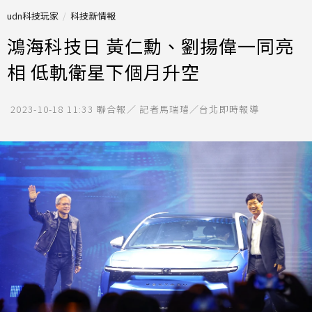
udn科技玩家
科技新情報
鴻海科技日 黃仁勳、劉揚偉一同亮
相 低軌衛星下個月升空
2023-10-18 11:33
聯合報／ 記者馬瑞璿／台北即時報導