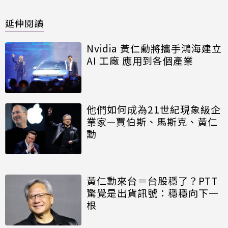
延伸閱讀
Nvidia 黃仁勳將攜手鴻海建立
AI 工廠 應用到各個產業
他們如何成為21世紀現象級企
業家—賈伯斯、馬斯克、黃仁
勳
黃仁勳來台＝台股穩了？PTT
驚覺是出貨訊號：穩穩向下一
根