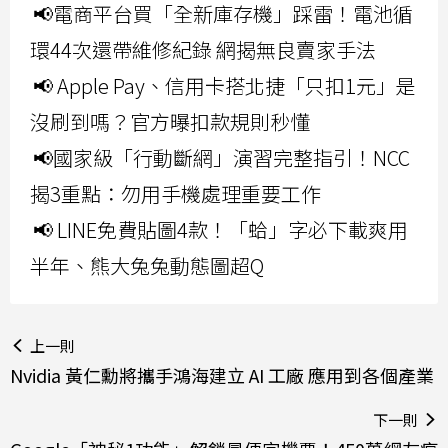
📢電商平台買「全新庫存機」踩雷！電池循
環44次還帶維修紀錄 網揭無良賣家手法
📢 Apple Pay、信用卡搭北捷「只扣1元」是
沒刷到嗎？官方曝扣款規則秒懂
📢國家級「行動斷網」演習完整指引！NCC
揭3重點：勿用手機處理重要工作
📢 LINE免費貼圖4款！「蛤」字必下載爽用
半年、熊大兔兔動態圖超Q
上一則
Nvidia 黃仁勳將攜手鴻海建立 AI 工廠 應用到各個產業
下一則