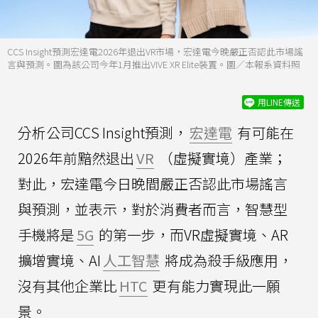
CCS Insight預測宏達電2026年退出VR市場，宏達電今晚嚴正否認此市場謠
言與預測。圖為該公司今年1月推出VIVE XR Elite裝置。圖／本報系資料照
用LINE傳送
分析公司CCS Insight預測，
宏達電
有可能在
2026年前黯然退出
VR
（虛擬實境）產業；
對此，宏達電今日晚間嚴正否認此市場謠言
與預測，並表示，對於消費者而言，智慧型
手機將是
5G
的第一步，而VR虛擬實境、AR
擴增實境、AI
人工智慧
將成為殺手級應用，
沒有其他企業比
HTC
更有能力實現此一願
景。