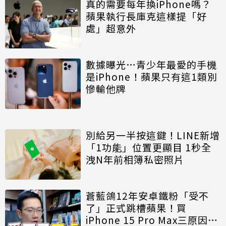
真的需要每年換iPhone嗎？
蘋果執行長庫克這樣提「好
處」超意外
數據曝光…青少年最愛的手機
是iPhone！蘋果只有這1類別
慘輸他牌
別給另一半按這鍵！LINE新增
「1功能」位置更顯目 1秒全
洩N年前相簿私密照片
蒼藍鴿12年安卓鐵粉「受不
了」正式跳槽蘋果！買
iPhone 15 Pro Max三原因曝