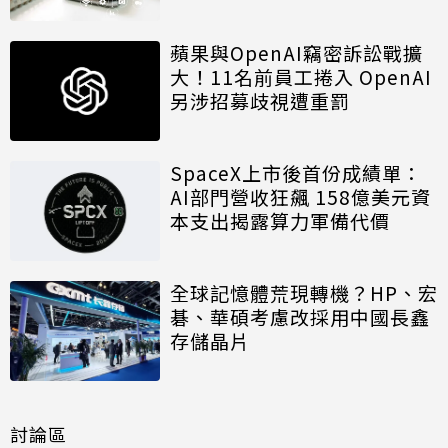
蘋果與OpenAI竊密訴訟戰擴
大！11名前員工捲入 OpenAI
另涉招募歧視遭重罰
SpaceX上市後首份成績單：
AI部門營收狂飆 158億美元資
本支出揭露算力軍備代價
全球記憶體荒現轉機？HP、宏
碁、華碩考慮改採用中國長鑫
存儲晶片
討論區