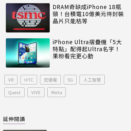
DRAM奇缺成iPhone 18瓶
頸！台積電10億美元待封裝
晶片只能枯等
iPhone Ultra摺疊機「5大
特點」配得起Ultra名字！
果粉看完更心動
VR
HTC
宏達電
5G
人工智慧
Quest
VIVE
Meta
延伸閱讀