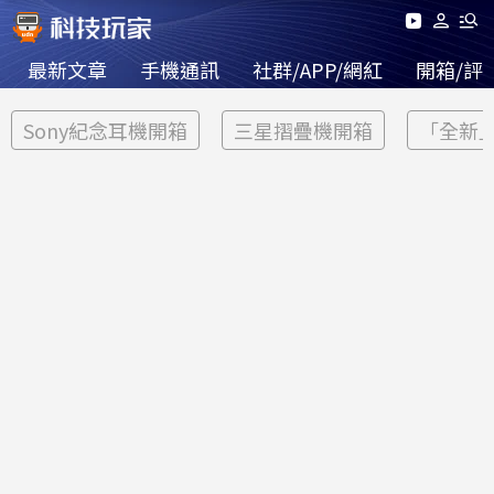
最新文章
手機通訊
社群/APP/網紅
開箱/評
Sony紀念耳機開箱
三星摺疊機開箱
「全新