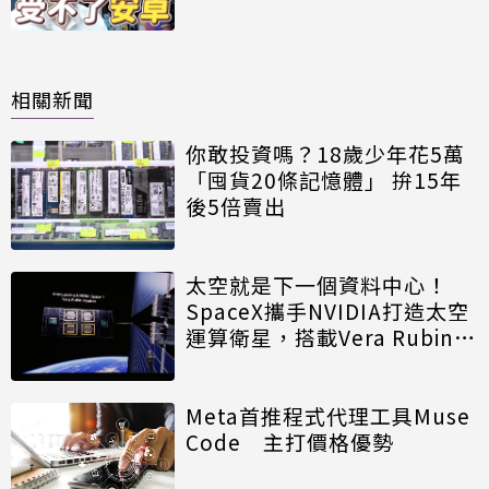
光
相關新聞
你敢投資嗎？18歲少年花5萬
「囤貨20條記憶體」 拚15年
後5倍賣出
太空就是下一個資料中心！
SpaceX攜手NVIDIA打造太空
運算衛星，搭載Vera Rubin運
算模組
Meta首推程式代理工具Muse
Code 主打價格優勢