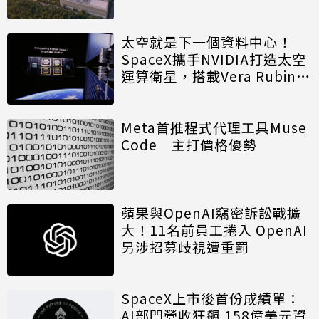
廠
太空就是下一個資料中心！
SpaceX攜手NVIDIA打造太空
運算衛星，搭載Vera Rubin運
算模組
Meta首推程式代理工具Muse
Code 主打價格優勢
蘋果與OpenAI竊密訴訟戰擴
大！11名前員工捲入 OpenAI
另涉招募歧視遭重罰
SpaceX上市後首份成績單：
AI部門營收狂飆 158億美元資