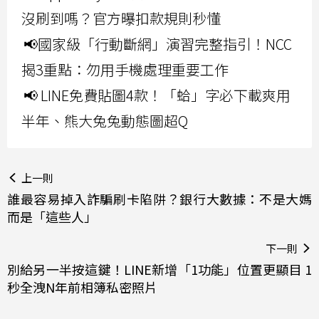
沒刷到嗎？官方曝扣款規則秒懂
📢國家級「行動斷網」演習完整指引！NCC
揭3重點：勿用手機處理重要工作
📢 LINE免費貼圖4款！「蛤」字必下載爽用
半年、熊大兔兔動態圖超Q
上一則
誰最容易掉入詐騙刷卡陷阱？銀行大數據：不是大媽
而是「這些人」
下一則
別給另一半按這鍵！LINE新增「1功能」位置更顯目 1
秒全洩N年前相簿私密照片