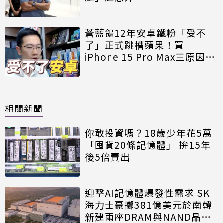
蒼藍鴿12年安卓鐵粉「受不
了」正式跳槽蘋果！買
iPhone 15 Pro Max三原因曝
光
相關新聞
你敢投資嗎？18歲少年花5萬
「囤貨20條記憶體」 拚15年
後5倍賣出
迎擊AI記憶體爆發性需求 SK
海力士豪擲381億美元於南韓
新建兩座DRAM與NAND晶圓