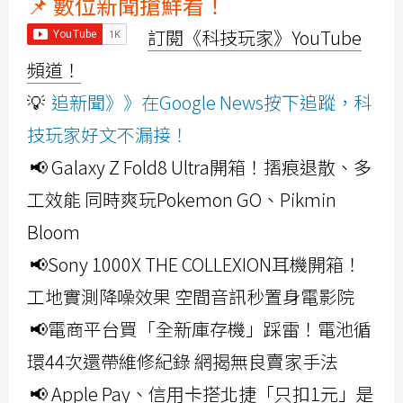
📌 數位新聞搶鮮看！
訂閱《科技玩家》YouTube
頻道！
💡
追新聞》》在Google News按下追蹤，科
技玩家好文不漏接！
📢 Galaxy Z Fold8 Ultra開箱！摺痕退散、多
工效能 同時爽玩Pokemon GO、Pikmin
Bloom
📢Sony 1000X THE COLLEXION耳機開箱！
工地實測降噪效果 空間音訊秒置身電影院
📢電商平台買「全新庫存機」踩雷！電池循
環44次還帶維修紀錄 網揭無良賣家手法
📢 Apple Pay、信用卡搭北捷「只扣1元」是