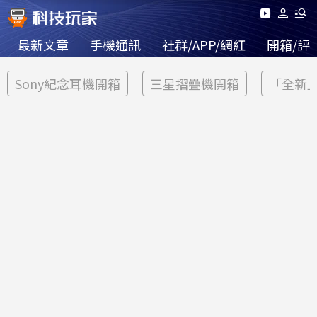
最新文章
手機通訊
社群/APP/網紅
開箱/評
Sony紀念耳機開箱
三星摺疊機開箱
「全新