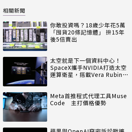
相關新聞
你敢投資嗎？18歲少年花5萬
「囤貨20條記憶體」 拚15年
後5倍賣出
太空就是下一個資料中心！
SpaceX攜手NVIDIA打造太空
運算衛星，搭載Vera Rubin運
算模組
Meta首推程式代理工具Muse
Code 主打價格優勢
蘋果與OpenAI竊密訴訟戰擴