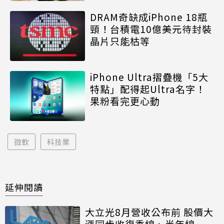
DRAM奇缺成iPhone 18瓶
頸！台積電10億美元待封裝
晶片只能枯等
iPhone Ultra摺疊機「5大
特點」配得起Ultra名字！
果粉看完更心動
微軟
科技業
延伸閱讀
大立光8月營收公布前 股價大
漲同步收復季線、半年線