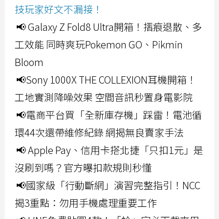
技玩家好文不漏接！
📢 Galaxy Z Fold8 Ultra開箱！摺痕退散、多
工效能 同時爽玩Pokemon GO、Pikmin
Bloom
📢Sony 1000X THE COLLEXION耳機開箱！
工地實測降噪效果 空間音訊秒置身電影院
📢電商平台買「全新庫存機」踩雷！電池循
環44次還帶維修紀錄 網揭無良賣家手法
📢 Apple Pay、信用卡搭北捷「只扣1元」是
沒刷到嗎？官方曝扣款規則秒懂
📢國家級「行動斷網」演習完整指引！NCC
揭3重點：勿用手機處理重要工作