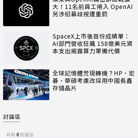
大！11名前員工捲入 OpenAI
另涉招募歧視遭重罰
SpaceX上市後首份成績單：
AI部門營收狂飆 158億美元資
本支出揭露算力軍備代價
全球記憶體荒現轉機？HP、宏
碁、華碩考慮改採用中國長鑫
存儲晶片
討論區
共有
0
則留言