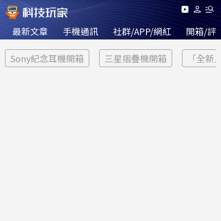
最新文章
手機通訊
社群/APP/網紅
開箱/評
Sony紀念耳機開箱
三星摺疊機開箱
「全新