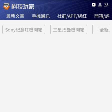
最新文章
手機通訊
社群/APP/網紅
開箱/評
Sony紀念耳機開箱
三星摺疊機開箱
「全新