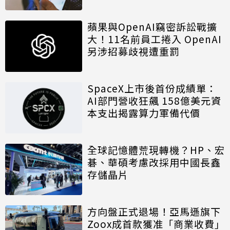
蘋果與OpenAI竊密訴訟戰擴
大！11名前員工捲入 OpenAI
另涉招募歧視遭重罰
SpaceX上市後首份成績單：
AI部門營收狂飆 158億美元資
本支出揭露算力軍備代價
全球記憶體荒現轉機？HP、宏
碁、華碩考慮改採用中國長鑫
存儲晶片
方向盤正式退場！亞馬遜旗下
Zoox成首款獲准「商業收費」