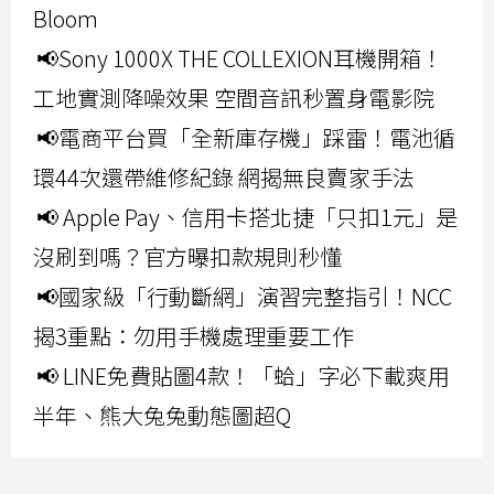
Bloom
📢Sony 1000X THE COLLEXION耳機開箱！
工地實測降噪效果 空間音訊秒置身電影院
📢電商平台買「全新庫存機」踩雷！電池循
環44次還帶維修紀錄 網揭無良賣家手法
📢 Apple Pay、信用卡搭北捷「只扣1元」是
沒刷到嗎？官方曝扣款規則秒懂
📢國家級「行動斷網」演習完整指引！NCC
揭3重點：勿用手機處理重要工作
📢 LINE免費貼圖4款！「蛤」字必下載爽用
半年、熊大兔兔動態圖超Q