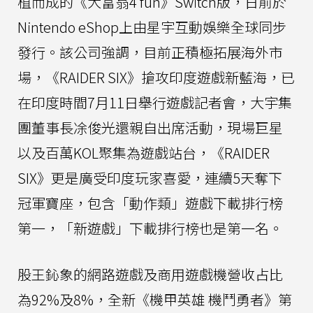
植而成的《大富翁4 fun》Switch版，日前於
Nintendo eShop上由星宇互動娛樂全球同步
發行。該公司強調，目前正積極拓展海外市
場，《RAIDER SIX》搶攻印度遊戲新藍海，已
在印度時間7月11日舉行遊戲記者會，大宇集
團董事長凃俊光還親自出席活動，現場巨星
以及百萬KOL聚集為遊戲站台，《RAIDER
SIX》更是廣受印度玩家喜愛，連續5天奪下
冠軍寶座，包含「動作類」遊戲下載排行榜
第一，「新遊戲」下載排行榜也是第一名。
股王鈊象的網路遊戲及商用遊戲機營收占比
為92%及8%，全新《機甲英雄 機鬥勇者》第