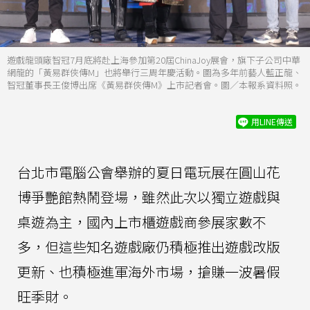
遊戲龍頭廠智冠7月底將赴上海參加第20屆ChinaJoy展會，旗下子公司中華
網龍的「黃易群俠傳M」也將舉行三周年慶活動。圖為多年前藝人藍正龍、
智冠董事長王俊博出席《黃易群俠傳M》上市記者會。圖／本報系資料照。
用LINE傳送
台北市電腦公會舉辦的夏日電玩展在圓山花
博爭艷館熱鬧登場，雖然此次以獨立遊戲與
桌遊為主，國內上市櫃遊戲商參展家數不
多，但這些知名遊戲廠仍積極推出遊戲改版
更新、也積極進軍海外市場，搶賺一波暑假
旺季財。