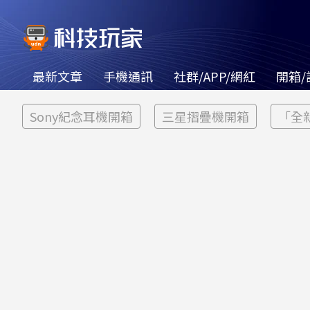
最新文章
手機通訊
社群/APP/網紅
開箱/
Sony紀念耳機開箱
三星摺疊機開箱
「全