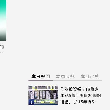
大特
粉
本日熱門
本周最熱
本月最熱
你敢投資嗎？18歲少
年花5萬「囤貨20條記
憶體」 拚15年後5倍
賣出