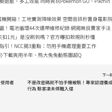
a開箱！摺痕退散、多工效能 同時爽玩Pokemon GO、Pikmin
LLEXION耳機開箱！工地實測降噪效果 空間音訊秒置身電影
雷！電池循環44次還帶維修紀錄 網揭無良賣家手法
北捷「只扣1元」是沒刷到嗎？官方曝扣款規則秒懂
指引！NCC揭3重點：勿用手機處理重要工作
」字必下載爽用半年、熊大兔兔動態圖超Q
下一
 使用者
不是改密碼就不怕手機被駭！專家認證養成
行為 駭客凍未條難入侵