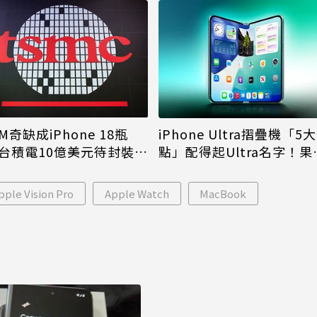
M奇缺成iPhone 18瓶
iPhone Ultra摺疊機「5
台積電10億美元待封裝晶
點」配得起Ultra名字！果
能枯等
看完更心動
pple Vision Pro
Apple Watch
MacBook