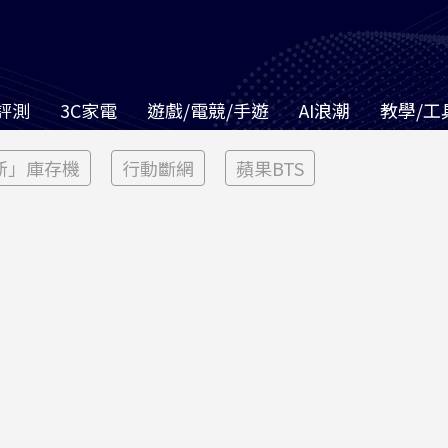
評測
3C家電
遊戲/電競/手遊
AI浪潮
教學/工
新」庫存機
行動斷網
蘋果BTS