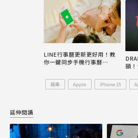
LINE行事曆更新更好用！教
DRA
你一鍵同步手機行事曆
頸！
iPhone、Android都能用
片只
蘋果
Apple
iPhone 15
A
延伸閱讀