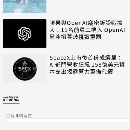
蘋果與OpenAI竊密訴訟戰擴
大！11名前員工捲入 OpenAI
另涉招募歧視遭重罰
SpaceX上市後首份成績單：
AI部門營收狂飆 158億美元資
本支出揭露算力軍備代價
討論區
共有
0
則留言