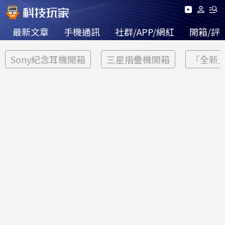
最新文章
手機通訊
社群/APP/網紅
開箱/評
Sony紀念耳機開箱
三星摺疊機開箱
「全新