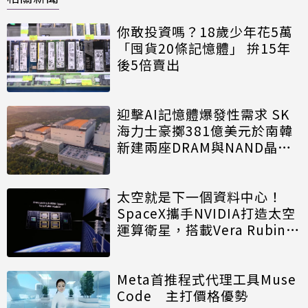
你敢投資嗎？18歲少年花5萬
「囤貨20條記憶體」 拚15年
後5倍賣出
迎擊AI記憶體爆發性需求 SK
海力士豪擲381億美元於南韓
新建兩座DRAM與NAND晶圓
廠
太空就是下一個資料中心！
SpaceX攜手NVIDIA打造太空
運算衛星，搭載Vera Rubin運
算模組
Meta首推程式代理工具Muse
Code 主打價格優勢