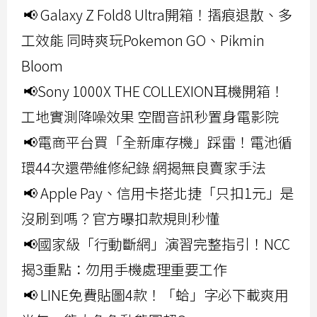
📢 Galaxy Z Fold8 Ultra開箱！摺痕退散、多
工效能 同時爽玩Pokemon GO、Pikmin
Bloom
📢Sony 1000X THE COLLEXION耳機開箱！
工地實測降噪效果 空間音訊秒置身電影院
📢電商平台買「全新庫存機」踩雷！電池循
環44次還帶維修紀錄 網揭無良賣家手法
📢 Apple Pay、信用卡搭北捷「只扣1元」是
沒刷到嗎？官方曝扣款規則秒懂
📢國家級「行動斷網」演習完整指引！NCC
揭3重點：勿用手機處理重要工作
📢 LINE免費貼圖4款！「蛤」字必下載爽用