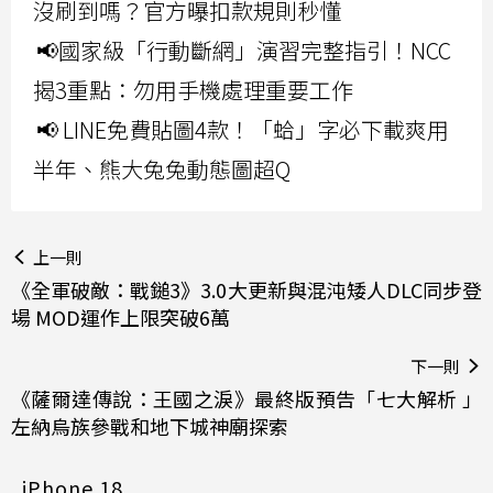
沒刷到嗎？官方曝扣款規則秒懂
📢國家級「行動斷網」演習完整指引！NCC
揭3重點：勿用手機處理重要工作
📢 LINE免費貼圖4款！「蛤」字必下載爽用
半年、熊大兔兔動態圖超Q
上一則
《全軍破敵：戰鎚3》3.0大更新與混沌矮人DLC同步登
場 MOD運作上限突破6萬
下一則
《薩爾達傳說：王國之淚》最終版預告「七大解析 」
左納烏族參戰和地下城神廟探索
iPhone 18