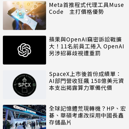
Meta首推程式代理工具Muse
Code 主打價格優勢
蘋果與OpenAI竊密訴訟戰擴
大！11名前員工捲入 OpenAI
另涉招募歧視遭重罰
SpaceX上市後首份成績單：
AI部門營收狂飆 158億美元資
本支出揭露算力軍備代價
全球記憶體荒現轉機？HP、宏
碁、華碩考慮改採用中國長鑫
存儲晶片