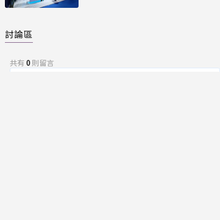
討論區
共有
0
則留言
規範
回覆
還沒有留言，成為第一個發言的人吧！