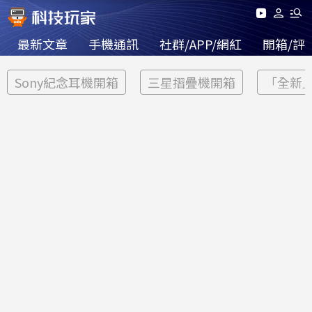
最新文章
手機通訊
社群/APP/網紅
開箱/評
Sony紀念耳機開箱
三星摺疊機開箱
「全新