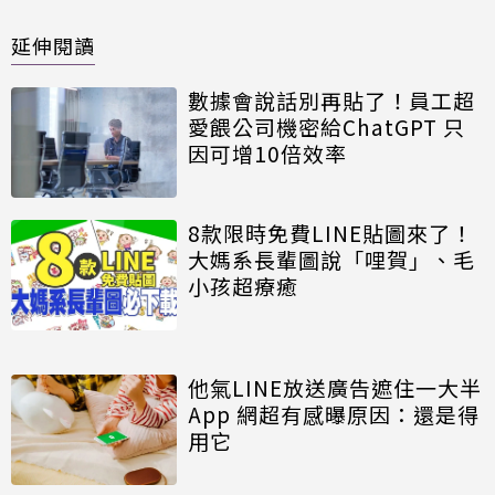
延伸閱讀
數據會說話別再貼了！員工超
愛餵公司機密給ChatGPT 只
因可增10倍效率
8款限時免費LINE貼圖來了！
大媽系長輩圖說「哩賀」、毛
小孩超療癒
他氣LINE放送廣告遮住一大半
App 網超有感曝原因：還是得
用它