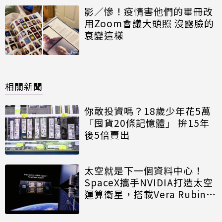
影／慘！疫情害他們的畢冊改
用Zoom會議大頭照 沒露臉的
衰變這樣
相關新聞
你敢投資嗎？18歲少年花5萬
「囤貨20條記憶體」 拚15年
後5倍賣出
太空就是下一個資料中心！
SpaceX攜手NVIDIA打造太空
運算衛星，搭載Vera Rubin運
算模組