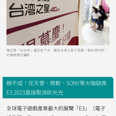
電信業「台台併」確定走下去，圖為台灣之星示意圖。報系資料照／
記者蘇健忠攝影
辦不成！任天堂、微軟、SONY等大咖缺席
E3 2023直接取消砍光光
全球電子遊戲產業最大的展覽「E3」（電子