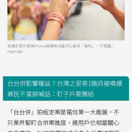
有網友意外發現iPhone相簿新功能可以拿來「偷吃」。示意圖／
ingimage
台台併影響權益？台灣之星寄1簡訊被噴爆
鄉民不賞臉喊話：釘子戶要團結
「台台併」拍板定案是電信業一大進展，不
只業界緊盯合併案進度，連用戶也相當關心