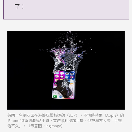
了！
英國一名網友因在海邊玩槳板運動（SUP），不慎將蘋果（Apple）的
iPhone 13掉到海底5小時，當時順利撈起手機，但被網友大酸「手機
活不久」。（示意圖／ingimage）