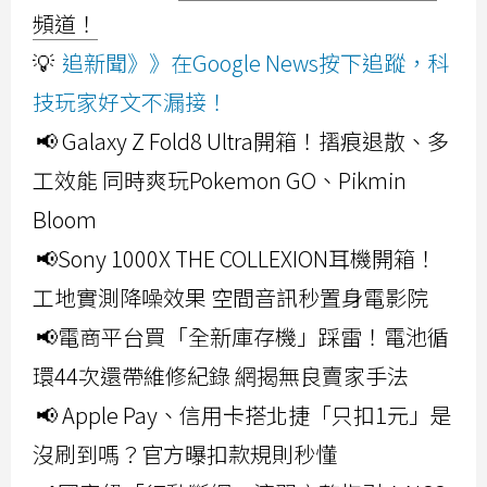
頻道！
💡
追新聞》》在Google News按下追蹤，科
技玩家好文不漏接！
📢 Galaxy Z Fold8 Ultra開箱！摺痕退散、多
工效能 同時爽玩Pokemon GO、Pikmin
Bloom
📢Sony 1000X THE COLLEXION耳機開箱！
工地實測降噪效果 空間音訊秒置身電影院
📢電商平台買「全新庫存機」踩雷！電池循
環44次還帶維修紀錄 網揭無良賣家手法
📢 Apple Pay、信用卡搭北捷「只扣1元」是
沒刷到嗎？官方曝扣款規則秒懂