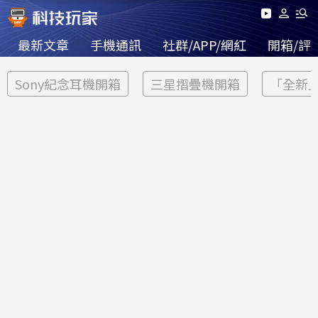
最新文章
手機通訊
社群/APP/網紅
開箱/評
Sony紀念耳機開箱
三星摺疊機開箱
「全新