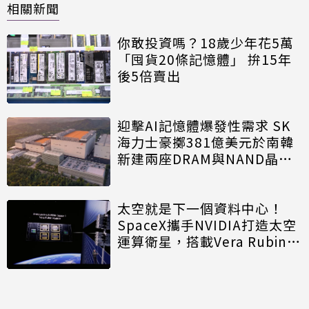
相關新聞
你敢投資嗎？18歲少年花5萬
「囤貨20條記憶體」 拚15年
後5倍賣出
迎擊AI記憶體爆發性需求 SK
海力士豪擲381億美元於南韓
新建兩座DRAM與NAND晶圓
廠
太空就是下一個資料中心！
SpaceX攜手NVIDIA打造太空
運算衛星，搭載Vera Rubin運
算模組
Meta首推程式代理工具Muse
Code 主打價格優勢