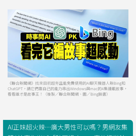
《聯合新聞網》找來目前超夯且能免費使用的AI聊天機器人新Bing和
ChatGPT，請它們靠自己的能力串出Windows與mac的4集連載故事，
看看誰才是故事王！（後製／聯合新聞網、圖／Bing臉書）
AI正妹超火辣…廣大男性可以嗎？男網友集