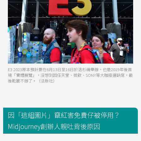
E3 2023原本預計要在6月13日至16日於洛杉磯舉辦，也是2019年後首
場「實體展覽」，沒想到因任天堂、微軟、SONY等大咖接連缺席，最
後乾脆不辦了。（法新社）
因「這組圖片」竄紅害免費仔被停用？
Midjourney創辦人親吐背後原因