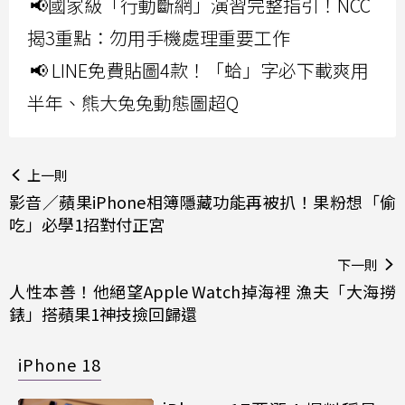
📢國家級「行動斷網」演習完整指引！NCC
揭3重點：勿用手機處理重要工作
📢 LINE免費貼圖4款！「蛤」字必下載爽用
半年、熊大兔兔動態圖超Q
上一則
影音／蘋果iPhone相簿隱藏功能再被扒！果粉想「偷
吃」必學1招對付正宮
下一則
人性本善！他絕望Apple Watch掉海裡 漁夫「大海撈
錶」搭蘋果1神技撿回歸還
iPhone 18