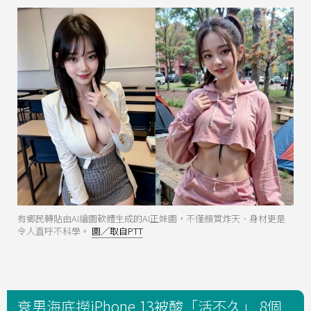
有鄉民轉貼由AI繪圖軟體生成的AI正妹圖，不僅顏質炸天、身材更是
令人直呼不科學。
圖／取自PTT
衰男海底撈iPhone 13被酸「活不久」 8個