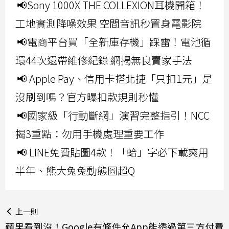
📢Sony 1000X THE COLLEXION耳機開箱！
工地實測降噪效果 空間音訊秒置身電影院
📢電商平台買「全新庫存機」踩雷！電池循
環44次還帶維修紀錄 網揭無良賣家手法
📢 Apple Pay、信用卡搭北捷「只扣1元」是
沒刷到嗎？官方曝扣款規則秒懂
📢國家級「行動斷網」演習完整指引！NCC
揭3重點：勿用手機處理重要工作
📢 LINE免費貼圖4款！「蛤」字必下載爽用
半年、熊大兔兔動態圖超Q
上一則
蘋果看到沒！Google有條件允App能透過第三方付費