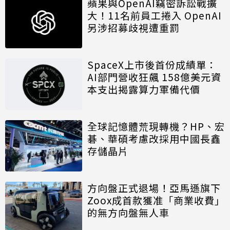
蘋果與OpenAI竊密訴訟戰擴
大！11名前員工捲入 OpenAI
另涉招募歧視遭重罰
SpaceX上市後首份成績單：
AI部門營收狂飆 158億美元資
本支出揭露算力軍備代價
全球記憶體荒現轉機？HP、宏
碁、華碩考慮改採用中國長鑫
存儲晶片
方向盤正式退場！亞馬遜旗下
Zoox成首款獲准「商業收費」
的無方向盤無人車