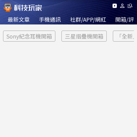
最新文章
手機通訊
社群/APP/網紅
開箱/評
Sony紀念耳機開箱
三星摺疊機開箱
「全新