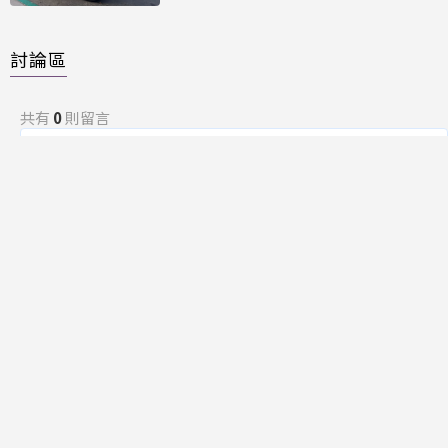
討論區
共有
0
則留言
規範
回覆
還沒有留言，成為第一個發言的人吧！