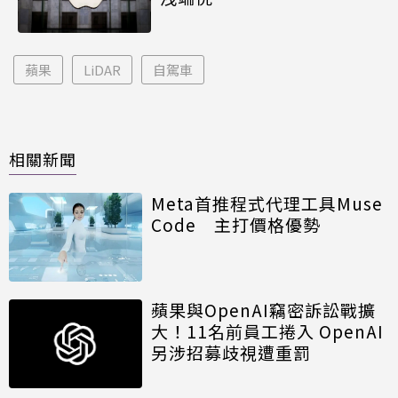
蘋果
LiDAR
自駕車
相關新聞
Meta首推程式代理工具Muse
Code 主打價格優勢
蘋果與OpenAI竊密訴訟戰擴
大！11名前員工捲入 OpenAI
另涉招募歧視遭重罰