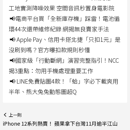
工地實測降噪效果 空間音訊秒置身電影院
📢電商平台買「全新庫存機」踩雷！電池循
環44次還帶維修紀錄 網揭無良賣家手法
📢 Apple Pay、信用卡搭北捷「只扣1元」是
沒刷到嗎？官方曝扣款規則秒懂
📢國家級「行動斷網」演習完整指引！NCC
揭3重點：勿用手機處理重要工作
📢 LINE免費貼圖4款！「蛤」字必下載爽用
半年、熊大兔兔動態圖超Q
上一則
iPhone 12系列熱賣！ 蘋果拿下台灣11月逾半江山