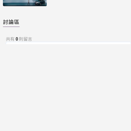
討論區
共有
0
則留言
規範
回覆
還沒有留言，成為第一個發言的人吧！