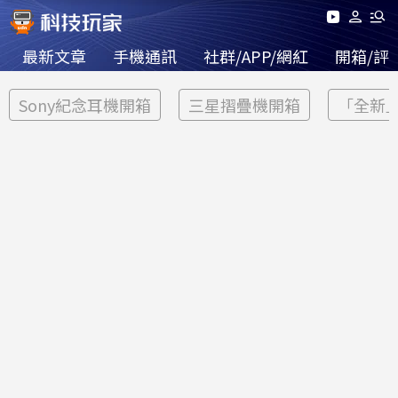
最新文章
手機通訊
社群/APP/網紅
開箱/評
Sony紀念耳機開箱
三星摺疊機開箱
「全新