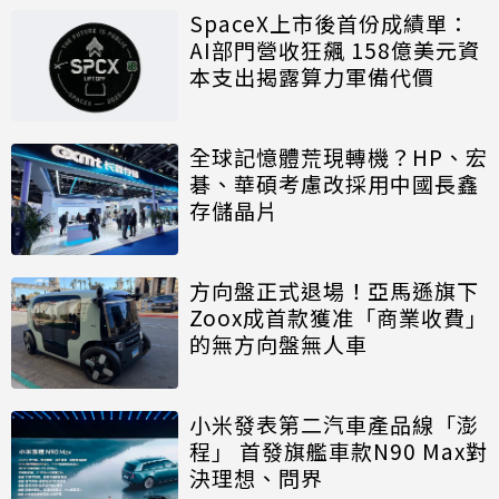
SpaceX上市後首份成績單：
AI部門營收狂飆 158億美元資
本支出揭露算力軍備代價
全球記憶體荒現轉機？HP、宏
碁、華碩考慮改採用中國長鑫
存儲晶片
方向盤正式退場！亞馬遜旗下
Zoox成首款獲准「商業收費」
的無方向盤無人車
小米發表第二汽車產品線「澎
程」 首發旗艦車款N90 Max對
決理想、問界