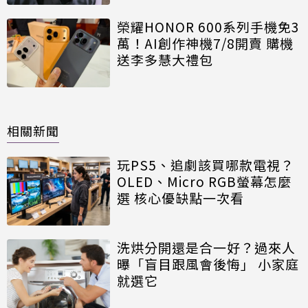
榮耀HONOR 600系列手機免3
萬！AI創作神機7/8開賣 購機
送李多慧大禮包
相關新聞
玩PS5、追劇該買哪款電視？
OLED、Micro RGB螢幕怎麼
選 核心優缺點一次看
洗烘分開還是合一好？過來人
曝「盲目跟風會後悔」 小家庭
就選它