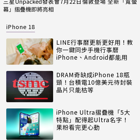
三星Unpacked發表會7月22日倫敦登場 全新「寬螢
幕」摺疊機即將亮相
iPhone 18
LINE行事曆更新更好用！教
你一鍵同步手機行事曆
iPhone、Android都能用
DRAM奇缺成iPhone 18瓶
頸！台積電10億美元待封裝
晶片只能枯等
iPhone Ultra摺疊機「5大
特點」配得起Ultra名字！
果粉看完更心動