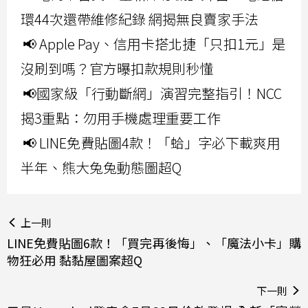
環44次還帶維修紀錄 網揭無良賣家手法
📢 Apple Pay、信用卡搭北捷「只扣1元」是
沒刷到嗎？官方曝扣款規則秒懂
📢國家級「行動斷網」演習完整指引！NCC
揭3重點：勿用手機處理重要工作
📢 LINE免費貼圖4款！「蛤」字必下載爽用
半年、熊大兔兔動態圖超Q
上一則
LINE免費貼圖6款！「買完再後悔」、「魔法小卡」購
物狂必用 黏黏屋圖案超Q
下一則