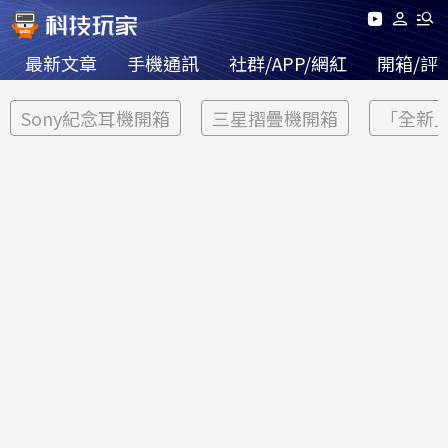
最新文章
手機通訊
社群/APP/網紅
開箱/評
Sony紀念耳機開箱
三星摺疊機開箱
「全新