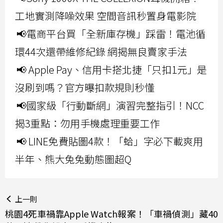
工地實測降噪效果 空間音訊秒置身電影院
📢電商平台買「全新庫存機」踩雷！電池循
環44次還帶維修紀錄 網揭無良賣家手法
📢 Apple Pay、信用卡搭北捷「只扣1元」是
沒刷到嗎？官方曝扣款規則秒懂
📢國家級「行動斷網」演習完整指引！NCC
揭3重點：勿用手機處理重要工作
📢 LINE免費貼圖4款！「蛤」字必下載爽用
半年、熊大兔兔動態圖超Q
上一則
桃園4死車禍靠Apple Watch報案！「車禍偵測」藏40