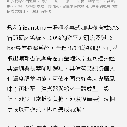
啡的過程不再繁瑣，標榜「一按、一滑、一分鐘」極簡操作，包含研
磨、佈粉、壓粉到萃取一氣呵成，讓民眾在家就可以享受到現磨現煮
的義式咖啡。（飛利浦提供）
飛利浦Baristina一滑極萃義式咖啡機搭載SAS
智慧研磨系統、100%陶瓷平刀研磨器與16
bar專業泵壓系統，全程38°C低溫細磨、可萃
取出濃郁香氣與綿密黃金泡沫；並可選擇經
典濃縮與長萃咖啡選項、具備智慧記憶個人
化濃度調整功能，可依不同喜好客製專屬風
味；再搭配「沖煮器與粉杯一體成型」設
計，減少日常拆洗負擔，沖煮後僅需沖洗把
手或以布擦拭，即可完成清潔。