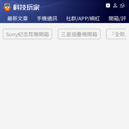
最新文章
手機通訊
社群/APP/網紅
開箱/評
Sony紀念耳機開箱
三星摺疊機開箱
「全新