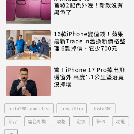
首發2配色外洩！新款沒有
黑色了
16款iPhone變值錢！蘋果
最新Trade in舊換新價格整
理 6款掉價、它少700元
驚！iPhone 17 Pro掉出飛
機窗外 高度1.1公里墜落竟
沒摔壞
Insta360 Luna Ultra
Luna Ultra
Insta360
新品
雲台相機
規格
定價
徠卡
功能