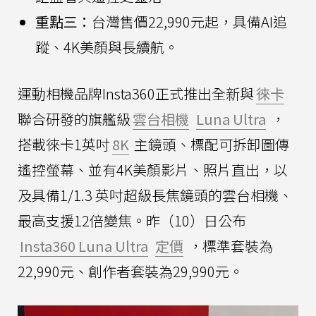
重點三：
台灣售價22,990元起，具備AI追
蹤、4K美顏與長續航。
運動相機品牌Insta360正式推出全新與
徠卡
聯合研發的旗艦級
雲台相機
Luna Ultra
，
搭載徠卡1英吋
8K
主鏡頭、標配可拆卸圖傳
遙控螢幕、並有4K美顏影片、照片直出，以
及具備1/1.3 英吋超級長焦鏡頭的雲台相機、
最高支援12倍變焦。昨（10）日公布
Insta360 Luna Ultra
定價
，標準套裝為
22,990元、創作者套裝為29,990元。