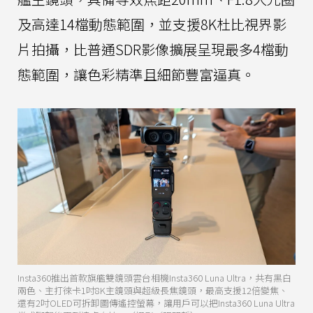
及高達14檔動態範圍，並支援8K杜比視界影
片拍攝，比普通SDR影像擴展呈現最多4檔動
態範圍，讓色彩精準且細節豐富逼真。
Insta360推出首款旗艦雙鏡頭雲台相機Insta360 Luna Ultra，共有黑白
兩色、主打徠卡1吋8K主鏡頭與超級長焦鏡頭，最高支援12倍變焦、
還有2吋OLED可拆卸圖傳遙控螢幕，讓用戶可以把Insta360 Luna Ultra