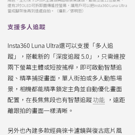
還有2吋OLED可拆卸圖傳遙控螢幕，讓用戶可以把Insta360 Luna Ultra
當成腳架後再到遠處自拍。（攝影／張明哲）
支援多人追蹤
Insta360 Luna Ultra還可以支援「多人追
蹤」，搭載新的「深度追蹤 5.0」，只需連按
兩下螢幕主體或短按搖桿，即可啟動智慧追
蹤、精準捕捉畫面，單人街拍或多人動態場
景，相機都能精準鎖定主角並自動優化畫面
配置，在長焦焦段也有智慧追蹤
功能
，遠距
離跟拍的畫面一樣清晰。
另外也內建多款經典徠卡濾鏡與復古底片風