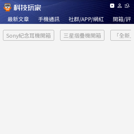
最新文章
手機通訊
社群/APP/網紅
開箱/評
Sony紀念耳機開箱
三星摺疊機開箱
「全新