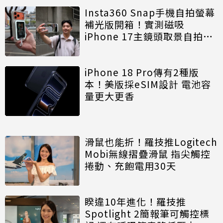
Insta360 Snap手機自拍螢幕
補光版開箱！實測磁吸
iPhone 17主鏡頭取景自拍超
讚
iPhone 18 Pro傳有2種版
本！美版採eSIM設計 電池容
量更大更香
滑鼠也能折！羅技推Logitech
Mobi無線摺疊滑鼠 指尖觸控
捲動、充飽電用30天
睽違10年進化！羅技推
Spotlight 2簡報筆可觸控標