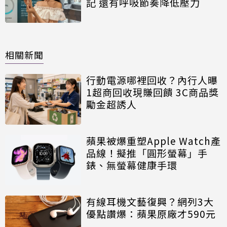
記 還有呼吸節奏降低壓力
相關新聞
行動電源哪裡回收？內行人曝
1超商回收現賺回饋 3C商品獎
勵金超誘人
蘋果被爆重塑Apple Watch產
品線！擬推「圓形螢幕」手
錶、無螢幕健康手環
有線耳機文藝復興？網列3大
優點讚爆：蘋果原廠才590元