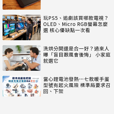
玩PS5、追劇該買哪款電視？
OLED、Micro RGB螢幕怎麼
選 核心優缺點一次看
洗烘分開還是合一好？過來人
曝「盲目跟風會後悔」 小家庭
就選它
當心鋰電池發熱…七款暖手蛋
型號有起火風險 標準局要求召
回、下架