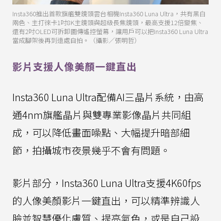
Insta360推出首款旗艦雙鏡頭雲台相機Insta360 Luna Ultra，共有黑白
兩色、主打徠卡1吋8K主鏡頭與超級長焦鏡頭，最高支援12倍變焦、
還有2吋OLED可拆卸圖傳遙控螢幕，讓用戶可以把Insta360 Luna Ultra
當成腳架後再到遠處自拍。（攝影／張明哲）
影片支援人像美顏一鍵直出
Insta360 Luna Ultra配備AI三晶片系統，由高
通4nm旗艦晶片與雙專業影像晶片共同組
成，可以降低畫面噪點、大幅提升暗部細
節，拍攝城市夜景幾乎不會有問題。
影片部分，Insta360 Luna Ultra支援4K60fps
的人像美顏影片一鍵直出，可以精準辨識人
臉並智慧優化膚質、提亮氣色，或是自己設