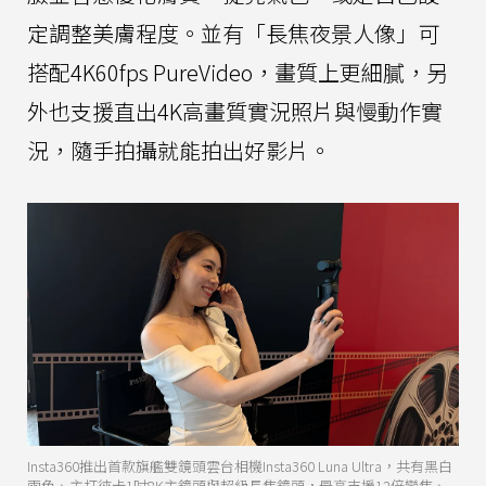
定調整美膚程度。並有「長焦夜景人像」可
搭配4K60fps PureVideo，畫質上更細膩，另
外也支援直出4K高畫質實況照片與慢動作實
況，隨手拍攝就能拍出好影片。
Insta360推出首款旗艦雙鏡頭雲台相機Insta360 Luna Ultra，共有黑白
兩色、主打徠卡1吋8K主鏡頭與超級長焦鏡頭，最高支援12倍變焦、