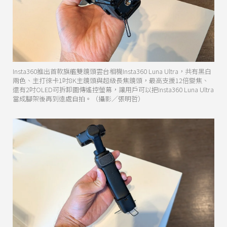
Insta360推出首款旗艦雙鏡頭雲台相機Insta360 Luna Ultra，共有黑白
兩色、主打徠卡1吋8K主鏡頭與超級長焦鏡頭，最高支援12倍變焦、
還有2吋OLED可拆卸圖傳遙控螢幕，讓用戶可以把Insta360 Luna Ultra
當成腳架後再到遠處自拍。（攝影／張明哲）