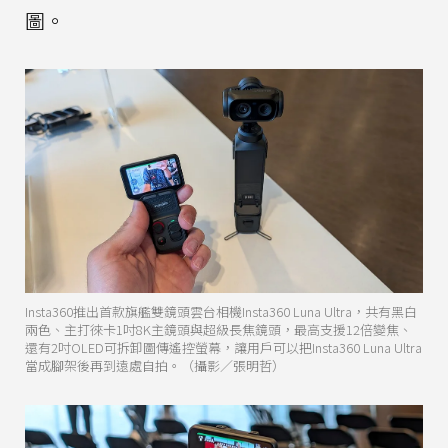
圖。
Insta360推出首款旗艦雙鏡頭雲台相機Insta360 Luna Ultra，共有黑白
兩色、主打徠卡1吋8K主鏡頭與超級長焦鏡頭，最高支援12倍變焦、
還有2吋OLED可拆卸圖傳遙控螢幕，讓用戶可以把Insta360 Luna Ultra
當成腳架後再到遠處自拍。（攝影／張明哲）