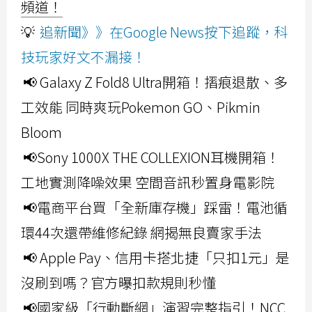
頻道！
💡
追新聞》》在Google News按下追蹤，科
技玩家好文不漏接！
📢 Galaxy Z Fold8 Ultra開箱！摺痕退散、多
工效能 同時爽玩Pokemon GO、Pikmin
Bloom
📢Sony 1000X THE COLLEXION耳機開箱！
工地實測降噪效果 空間音訊秒置身電影院
📢電商平台買「全新庫存機」踩雷！電池循
環44次還帶維修紀錄 網揭無良賣家手法
📢 Apple Pay、信用卡搭北捷「只扣1元」是
沒刷到嗎？官方曝扣款規則秒懂
📢國家級「行動斷網」演習完整指引！NCC