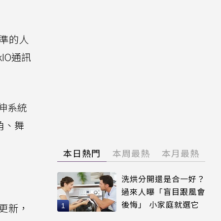
精準的人
IO通訊
伸系統
角、舞
本日熱門
本周最熱
本月最熱
洗烘分開還是合一好？
過來人曝「盲目跟風會
後悔」 小家庭就選它
推出更新，