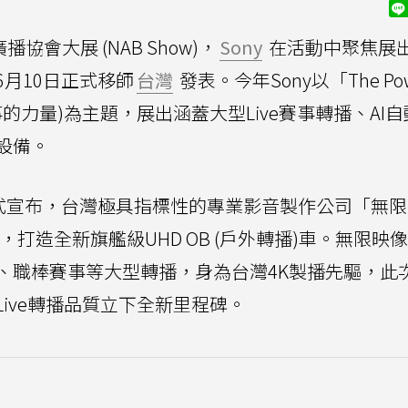
協會大展 (NAB Show)，
Sony
在活動中聚焦展
月10日正式移師
台灣
發表。今年Sony以「The Pow
成就精彩故事的力量)為主題，展出涵蓋大型Live賽事轉播、AI
設備。
場合正式宣布，台灣極具指標性的專業影音製作公司「無
，打造全新旗艦級UHD OB (戶外轉播)車。無限映
、職棒賽事等大型轉播，身為台灣4K製播先驅，此
ive轉播品質立下全新里程碑。