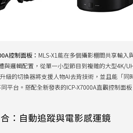
000A控制面板：
MLS-X1能在多個攝影棚間共享輸入
與邏輯配置，從單一小型節目到複雜的大型4K/U
來升級的切換器將支援人物AI去背技術，並且能「同
內容至不同平台。搭配全新發表的ICP-X7000A直觀控制面
ne的結合：自動追蹤與電影感運鏡