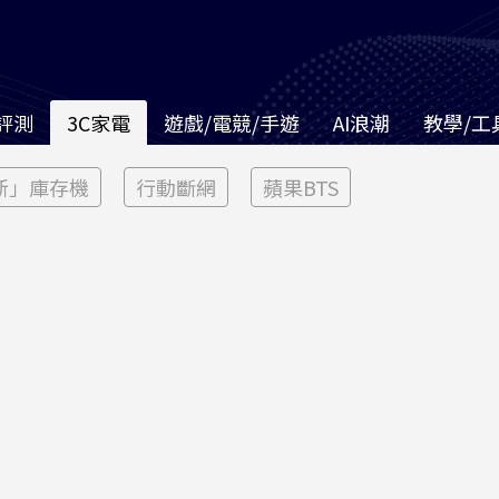
評測
3C家電
遊戲/電競/手遊
AI浪潮
教學/工
新」庫存機
行動斷網
蘋果BTS