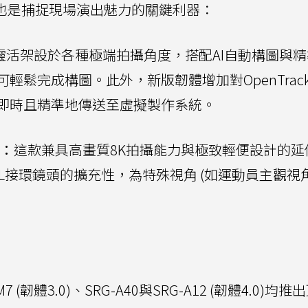
列攝影機也是捕捉現場演出魅力的關鍵利器：
靈活架設於各種極端拍攝角度，搭配AI自動構圖與
鬆完成構圖。此外，新版韌體增加對OpenTrack
即時且精準地傳送至虛擬製作系統。
i：
這款兼具高畫質8K拍攝能力與極致輕便設計的延
L接環鏡頭的擴充性，為特殊視角 (如運動員主觀視
M7 (韌體3.0)、SRG-A40與SRG-A12 (韌體4.0)均