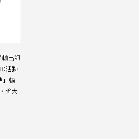
與輸出訊
HD活動
時」輸
板，將大