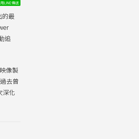
用LINE傳送
出的最
er
自動追
限映像製
像過去曾
次深化