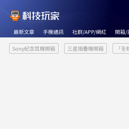
最新文章
手機通訊
社群/APP/網紅
開箱/
Sony紀念耳機開箱
三星摺疊機開箱
「全