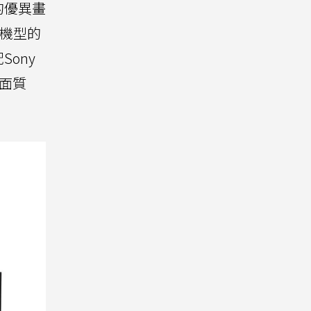
的優異畫
跨機型的
ony
畫面質