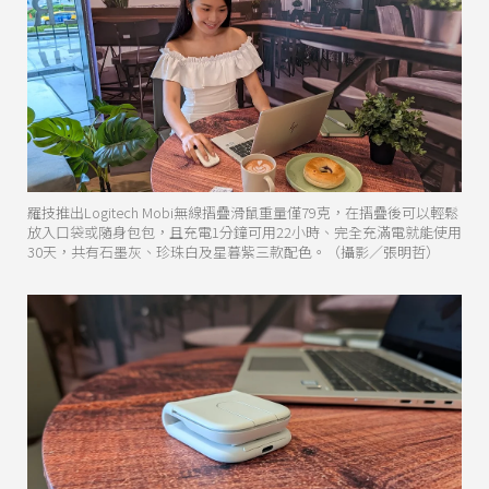
羅技推出Logitech Mobi無線摺疊滑鼠重量僅79克，在摺疊後可以輕鬆
放入口袋或隨身包包，且充電1分鐘可用22小時、完全充滿電就能使用
30天，共有石墨灰、珍珠白及星暮紫三款配色。（攝影／張明哲）