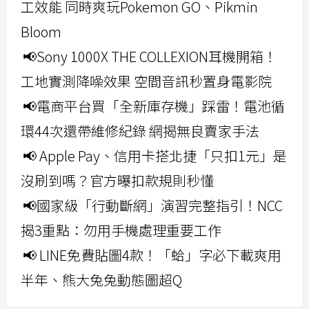
工效能 同時爽玩Pokemon GO、Pikmin
Bloom
📢Sony 1000X THE COLLEXION耳機開箱！
工地實測降噪效果 空間音訊秒置身電影院
📢電商平台買「全新庫存機」踩雷！電池循
環44次還帶維修紀錄 網揭無良賣家手法
📢 Apple Pay、信用卡搭北捷「只扣1元」是
沒刷到嗎？官方曝扣款規則秒懂
📢國家級「行動斷網」演習完整指引！NCC
揭3重點：勿用手機處理重要工作
📢 LINE免費貼圖4款！「蛤」字必下載爽用
半年、熊大兔兔動態圖超Q