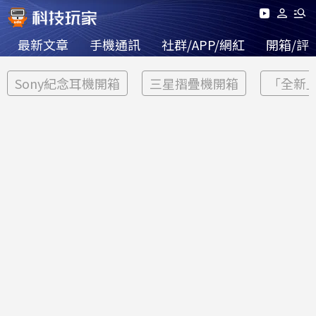
最新文章
手機通訊
社群/APP/網紅
開箱/評
Sony紀念耳機開箱
三星摺疊機開箱
「全新