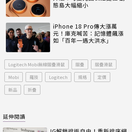
態島大幅縮小
iPhone 18 Pro傳大漲萬
元！庫克喊苦：記憶體飆漲
如「百年一遇大洪水」
Logitech Mobi無線摺疊滑鼠
摺疊
摺疊滑鼠
Mobi
羅技
Logitech
規格
定價
新品
折疊
延伸閱讀
IG解鎖排版自由！重新排序網