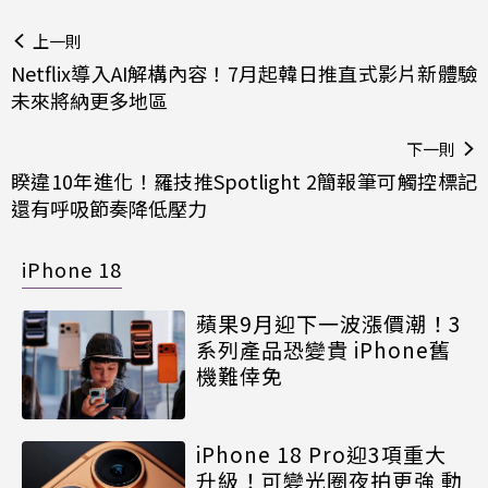
上一則
Netflix導入AI解構內容！7月起韓日推直式影片新體驗
未來將納更多地區
下一則
睽違10年進化！羅技推Spotlight 2簡報筆可觸控標記
還有呼吸節奏降低壓力
iPhone 18
蘋果9月迎下一波漲價潮！3
系列產品恐變貴 iPhone舊
機難倖免
iPhone 18 Pro迎3項重大
升級！可變光圈夜拍更強 動