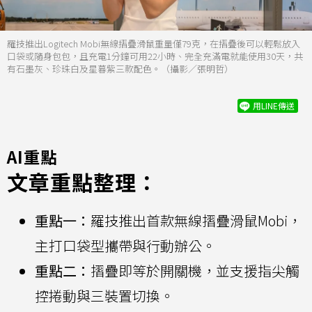
羅技推出Logitech Mobi無線摺疊滑鼠重量僅79克，在摺疊後可以輕鬆放入
口袋或隨身包包，且充電1分鐘可用22小時、完全充滿電就能使用30天，共
有石墨灰、珍珠白及星暮紫三款配色。（攝影／張明哲）
用LINE傳送
AI重點
文章重點整理：
重點一：
羅技推出首款無線摺疊滑鼠Mobi，
主打口袋型攜帶與行動辦公。
重點二：
摺疊即等於開關機，並支援指尖觸
控捲動與三裝置切換。