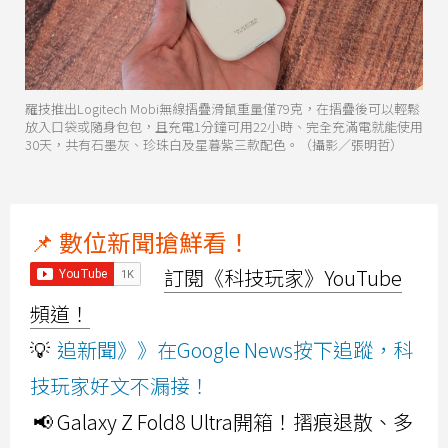
羅技推出Logitech Mobi無線摺疊滑鼠重量僅79克，在摺疊後可以輕鬆
放入口袋或隨身包包，且充電1分鐘可用22小時、完全充滿電就能使用
30天，共有石墨灰、珍珠白及星暮紫三款配色。（攝影／張明哲）
📌 數位新聞搶鮮看！
訂閱《科技玩家》YouTube
頻道！
💡
追新聞》》在Google News按下追蹤，科
技玩家好文不漏接！
📢 Galaxy Z Fold8 Ultra開箱！摺痕退散、多