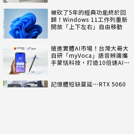
被砍了5年的經典功能終於回
歸！Windows 11工作列重新
開放「上下左右」自由移動
搶進實體AI市場！台灣大哥大
自研「myVoca」語音辨識攜
手蒙恬科技，打造10倍速AI錄
音神器
記憶體短缺蔓延…RTX 5060
漲三倍 深圳華強北市場顯卡
「一日一價」
討論區