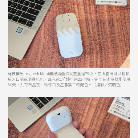
羅技推出Logitech Mobi無線摺疊滑鼠重量僅79克，在摺疊後可以輕鬆
放入口袋或隨身包包，且充電1分鐘可用22小時、完全充滿電就能使用
30天，共有石墨灰、珍珠白及星暮紫三款配色。（攝影／張明哲）