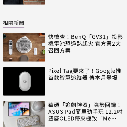
相關新聞
快檢查！BenQ「GV31」投影
機電池恐過熱起火 官方祭2大
召回方案
Pixel Tag要來了！Google推
首款智慧追蹤器 傳本月登場
華碩「追劇神器」強勢回歸！
ASUS Pad簡單動手玩 12.2吋
雙層OLED帶來極致「Me
Time」