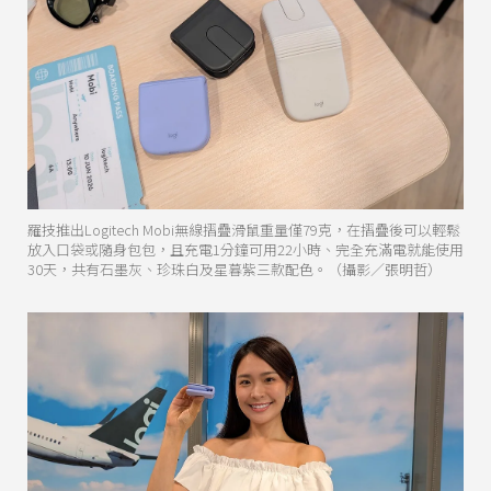
羅技推出Logitech Mobi無線摺疊滑鼠重量僅79克，在摺疊後可以輕鬆
放入口袋或隨身包包，且充電1分鐘可用22小時、完全充滿電就能使用
30天，共有石墨灰、珍珠白及星暮紫三款配色。（攝影／張明哲）