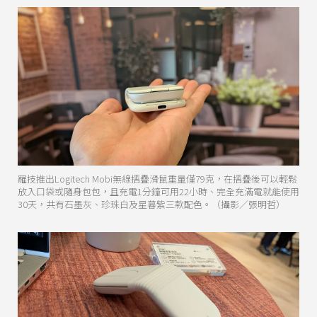
羅技推出Logitech Mobi無線摺疊滑鼠重量僅79克，在摺疊後可以輕鬆
放入口袋或隨身包包，且充電1分鐘可用22小時、完全充滿電就能使用
30天，共有石墨灰、珍珠白及星暮紫三款配色。（攝影／張明哲）