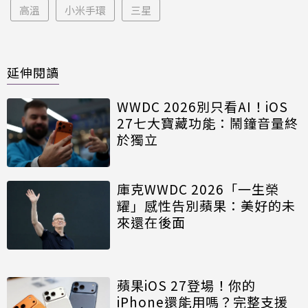
高溫
小米手環
三星
延伸閱讀
WWDC 2026別只看AI！iOS
27七大寶藏功能：鬧鐘音量終
於獨立
庫克WWDC 2026「一生榮
耀」感性告別蘋果：美好的未
來還在後面
蘋果iOS 27登場！你的
iPhone還能用嗎？完整支援