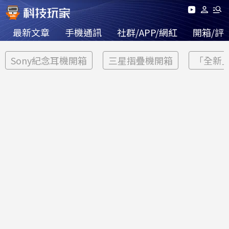
最新文章
手機通訊
社群/APP/網紅
開箱/評
Sony紀念耳機開箱
三星摺疊機開箱
「全新