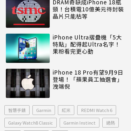
DRAM奇缺成iPhone 18瓶
頸！台積電10億美元待封裝
晶片只能枯等
iPhone Ultra摺疊機「5大
特點」配得起Ultra名字！
果粉看完更心動
iPhone 18 Pro有望9月9日
登場！「蘋果員工抽選會」
洩端倪
智慧手錶
Garmin
紅米
REDMI Watch 6
Galaxy Watch8 Classic
Garmin Instinct
過熱