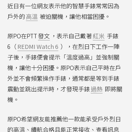
近日有一位網友表示他的智慧手錶常常因為
戶外的
高溫
被迫關機，讓他相當困擾。
原PO在PTT
發文
，表示自己戴著
紅米
手錶
6（
REDMI Watch 6
），在烈日下工作一陣
子後，手錶便會提示「溫度過高」並強制關
機，讓他十分困擾。原PO表示自己平時在戶
外並不會頻繁操作手錶，通常都是等到手錶
震動並跳出提示時，才發現手錶
過熱
即將關
機。
原PO希望網友能推薦他一款能承受戶外烈日
的高溫、續航合格且能正常接收、查看訊息