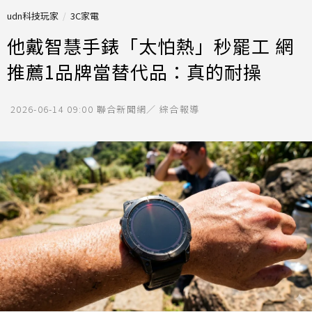
udn科技玩家
3C家電
他戴智慧手錶「太怕熱」秒罷工 網
推薦1品牌當替代品：真的耐操
2026-06-14 09:00
聯合新聞網／ 綜合報導