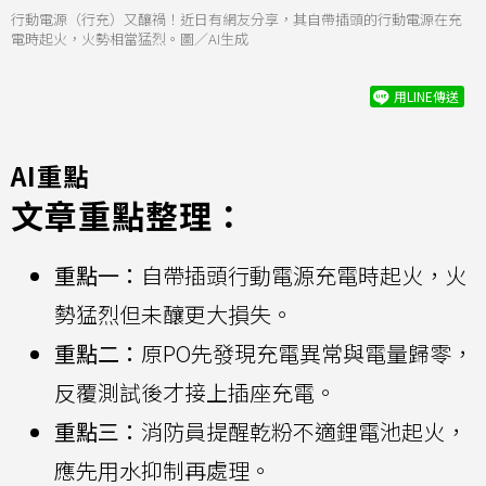
行動電源（行充）又釀禍！近日有網友分享，其自帶插頭的行動電源在充
電時起火，火勢相當猛烈。圖／AI生成
用LINE傳送
AI重點
文章重點整理：
重點一：
自帶插頭行動電源充電時起火，火
勢猛烈但未釀更大損失。
重點二：
原PO先發現充電異常與電量歸零，
反覆測試後才接上插座充電。
重點三：
消防員提醒乾粉不適鋰電池起火，
應先用水抑制再處理。