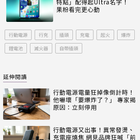
特點」配得起Ultra名字！
果粉看完更心動
行動電源
行充
插頭
充電
起火
爆炸
鋰電池
滅火器
自帶插頭
延伸閱讀
行動電源電量狂掉像倒計時！
他嚇壞「要爆炸了？」 專家揭
原因：立刻停用
行動電源又出事！異常發燙、
充電座燒焦 網見品牌狂喊「前