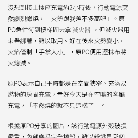
沒想到接上插座充電約2小時後，行動電源突
然劇烈燃燒，「火勢跟我差不多高吧」。原
PO急忙衝到樓梯間去拿
滅火器
，但滅火器用
束帶綁著，難以取用。好在後來火勢變小，
火焰僅剩「手掌大小」，原PO便用溼抹布將
火熄滅。
原PO表示自己平時都是在空間狹窄、充滿易
燃物的房間充電，幸好今天是在空曠的客廳
充電，「不然燒的就不只這樣了」。
根據原PO分享的圖片，該行動電源外殼破損
嚴重，內部幾乎完全燒毀，難以辨識是哪個