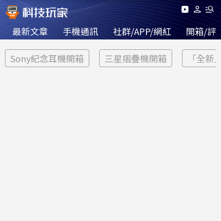
最新文章
手機通訊
社群/APP/網紅
開箱/評
Sony紀念耳機開箱
三星摺疊機開箱
「全新