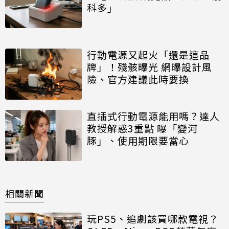
科多」
行動電源又起火「還是這品
牌」！殘骸曝光 網曝設計風
險、官方建議此時要換
直插式行動電源能用嗎？達人
教授解惑3重點 曝「變河
豚」、使用期限要當心
相關新聞
玩PS5、追劇該買哪款電視？