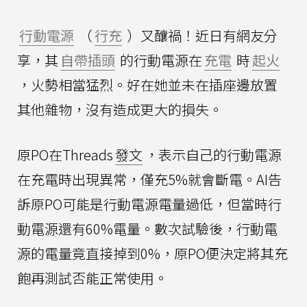
行動電源
（
行充
）又釀禍！近日有網友分
享，其
自帶插頭
的行動電源在
充電
時
起火
，火勢相當猛烈。好在她並未在插座邊放置
其他雜物，沒有造成更大的損失。
原PO在Threads
發文
，表示自己的行動電源
在充電時出現異常，僅充5%就會斷電。AI告
訴原PO可能是行動電源電量過低，但當時行
動電源還有60%電量。數次試驗後，行動電
源的電量竟直接掉到0%，原PO便決定將其充
飽再測試否能正常使用。