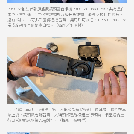
Insta360推出首款旗艦雙鏡頭雲台相機Insta360 Luna Ultra，共有黑白
兩色、主打徠卡1吋8K主鏡頭與超級長焦鏡頭，最高支援12倍變焦、
還有2吋OLED可拆卸圖傳遙控螢幕，讓用戶可以把Insta360 Luna Ultra
當成腳架後再到遠處自拍。（攝影／張明哲）
Insta360 Luna Ultra還提供第一人稱頭部追蹤模組，像耳機一樣掛在耳
朵上後，鏡頭就會隨著第一人稱頭部追蹤模組進行移動，相當適合進
行日常紀錄或專業Vlog創作。（攝影／張明哲）