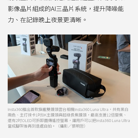
影像晶片組成的AI三晶片系統，提升降噪能
力、在記錄晚上夜景更清晰。
Insta360推出首款旗艦雙鏡頭雲台相機Insta360 Luna Ultra，共有黑白
兩色、主打徠卡1吋8K主鏡頭與超級長焦鏡頭，最高支援12倍變焦、
還有2吋OLED可拆卸圖傳遙控螢幕，讓用戶可以把Insta360 Luna Ultra
當成腳架後再到遠處自拍。（攝影／張明哲）