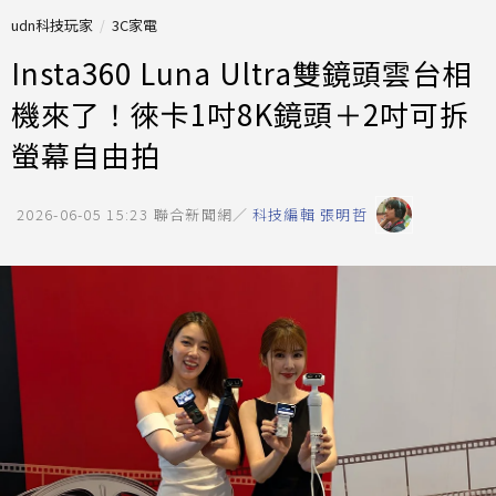
udn科技玩家
3C家電
Insta360 Luna Ultra雙鏡頭雲台相
機來了！徠卡1吋8K鏡頭＋2吋可拆
螢幕自由拍
2026-06-05 15:23
聯合新聞網／
科技編輯 張明哲