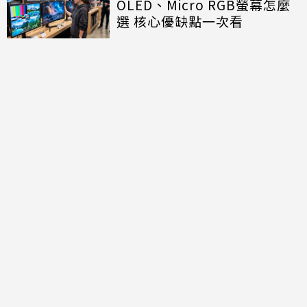
OLED、Micro RGB螢幕怎麼
選 核心優缺點一次看
洗烘分開還是合一好？過來人
曝「盲目跟風會後悔」 小家庭
就選它
NCC沒委員「滅團」危機影響
民眾什麼？他買相機大卡關 3
狀態一同受害
Apple智慧眼鏡未來不只拍
照！傳將成為健康與運動助理
但第一代可能不支援