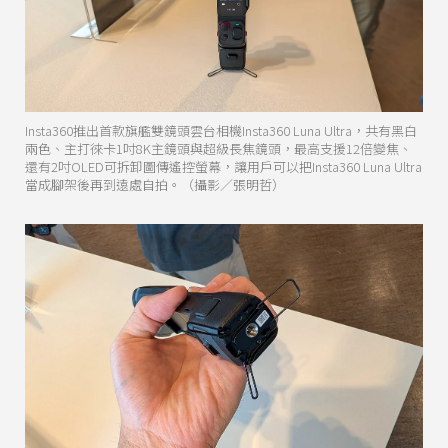
Insta360推出首款旗艦雙鏡頭雲台相機Insta360 Luna Ultra，共有黑白
兩色、主打徠卡1吋8K主鏡頭與超級長焦鏡頭，最高支援12倍變焦、
還有2吋OLED可拆卸圖傳遙控螢幕，讓用戶可以把Insta360 Luna Ultra
當成腳架後再到遠處自拍。（攝影／張明哲）