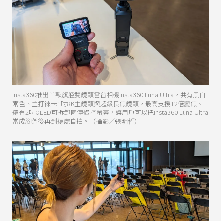
Insta360推出首款旗艦雙鏡頭雲台相機Insta360 Luna Ultra，共有黑白
兩色、主打徠卡1吋8K主鏡頭與超級長焦鏡頭，最高支援12倍變焦、
還有2吋OLED可拆卸圖傳遙控螢幕，讓用戶可以把Insta360 Luna Ultra
當成腳架後再到遠處自拍。（攝影／張明哲）