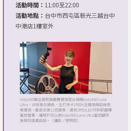
活動時間：
11:00至22:00
活動地點：
台中市西屯區新光三越台中
中港店1樓室外
Insta360推出首款旗艦雙鏡頭雲台相機Insta360 Luna
Ultra，共有黑白兩色、主打徠卡1吋8K主鏡頭與超級長
焦鏡頭，最高支援12倍變焦、還有2吋OLED可拆卸圖傳
遙控螢幕，讓用戶可以把Insta360 Luna Ultra當成腳架
後再到遠處自拍。（攝影／張明哲）