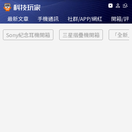
最新文章
手機通訊
社群/APP/網紅
開箱/評
Sony紀念耳機開箱
三星摺疊機開箱
「全新