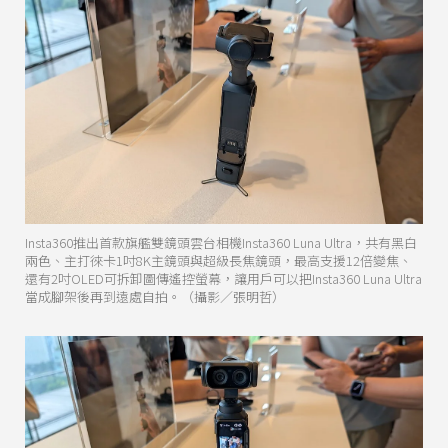
Insta360推出首款旗艦雙鏡頭雲台相機Insta360 Luna Ultra，共有黑白
兩色、主打徠卡1吋8K主鏡頭與超級長焦鏡頭，最高支援12倍變焦、
還有2吋OLED可拆卸圖傳遙控螢幕，讓用戶可以把Insta360 Luna Ultra
當成腳架後再到遠處自拍。（攝影／張明哲）