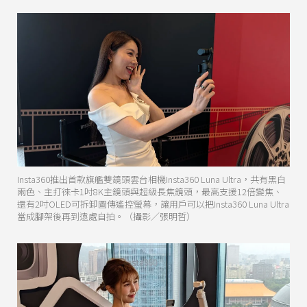
Insta360推出首款旗艦雙鏡頭雲台相機Insta360 Luna Ultra，共有黑白
兩色、主打徠卡1吋8K主鏡頭與超級長焦鏡頭，最高支援12倍變焦、
還有2吋OLED可拆卸圖傳遙控螢幕，讓用戶可以把Insta360 Luna Ultra
當成腳架後再到遠處自拍。（攝影／張明哲）