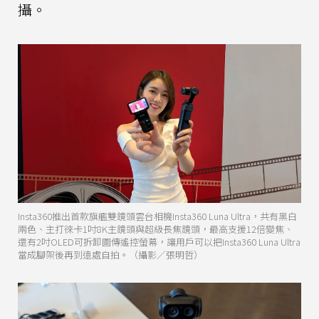
攝。
Insta360推出首款旗艦雙鏡頭雲台相機Insta360 Luna Ultra，共有黑白
兩色、主打徠卡1吋8K主鏡頭與超級長焦鏡頭，最高支援12倍變焦、
還有2吋OLED可拆卸圖傳遙控螢幕，讓用戶可以把Insta360 Luna Ultra
當成腳架後再到遠處自拍。（攝影／張明哲）