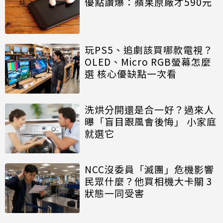
優點讚爆：蘋果原廠才590元
玩PS5、追劇該買哪款電視？
OLED、Micro RGB螢幕怎麼
選 核心優缺點一次看
洗烘分開還是合一好？過來人
曝「盲目跟風會後悔」 小家庭
就選它
NCC沒委員「滅團」危機影響
民眾什麼？他買相機大卡關 3
狀態一同受害