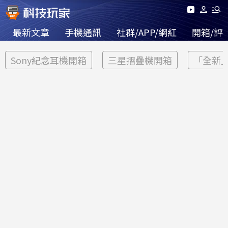
最新文章
手機通訊
社群/APP/網紅
開箱/評
Sony紀念耳機開箱
三星摺疊機開箱
「全新