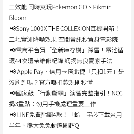
工效能 同時爽玩Pokemon GO、Pikmin
Bloom
📢Sony 1000X THE COLLEXION耳機開箱！
工地實測降噪效果 空間音訊秒置身電影院
📢電商平台買「全新庫存機」踩雷！電池循
環44次還帶維修紀錄 網揭無良賣家手法
📢 Apple Pay、信用卡搭北捷「只扣1元」是
沒刷到嗎？官方曝扣款規則秒懂
📢國家級「行動斷網」演習完整指引！NCC
揭3重點：勿用手機處理重要工作
📢 LINE免費貼圖4款！「蛤」字必下載爽用
半年、熊大兔兔動態圖超Q