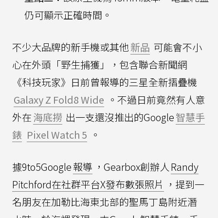
仍可顯示正確時間。
不少大品牌的新手機或其他
新品
可能會不小
心在外頭「野生捕獲」，包含聯合新聞網
《科技玩家》日前曾報導的三星全新摺疊機
Galaxy Z Fold8 Wide
。不過日前竟然有人意
外在
海底撈
出一支還沒推出的Google
智慧手
錶
Pixel Watch 5
。
據9to5Google
報導
，Gearbox創辦人
Randy
Pitchford在社群平台X發布數張照片
，提到一
名朋友在加勒比海東北部的聖馬丁島附近潛