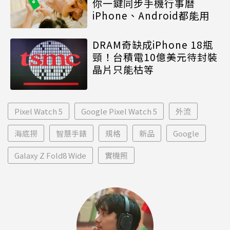
你一鍵同步手機行事曆
iPhone、Android都能用
DRAM奇缺成iPhone 18瓶
頸！台積電10億美元待封裝
晶片只能枯等
Pixel Watch 5
Google Pixel Watch 5
外流
海底撈
智慧手錶
規格
新品
Google
Galaxy Z Fold8 Wide
實機照