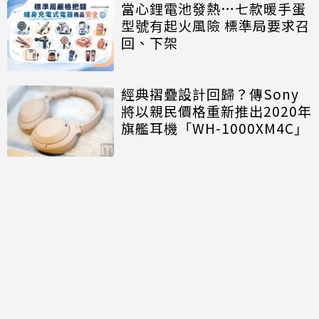
當心鋰電池發熱…七款暖手蛋
型號有起火風險 標準局要求召
回、下架
經典摺疊設計回歸？傳Sony
將以親民價格重新推出2020年
旗艦耳機「WH-1000XM4C」
討論區
共有
0
則留言