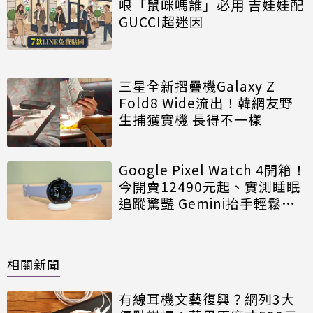
哏「鼠咪嗎誰」必用 吉娃娃配
GUCCI超迷因
三星全新摺疊機Galaxy Z
Fold8 Wide流出！韓網友野
生捕獲實機 長得不一樣
Google Pixel Watch 4開箱！
今開賣12490元起、實測睡眠
追蹤驚豔 Gemini抬手輕鬆對
話
相關新聞
有線耳機文藝復興？網列3大