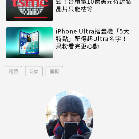
頸！台積電10億美元待封裝
晶片只能枯等
iPhone Ultra摺疊機「5大
特點」配得起Ultra名字！
果粉看完更心動
電競
玩家
面板