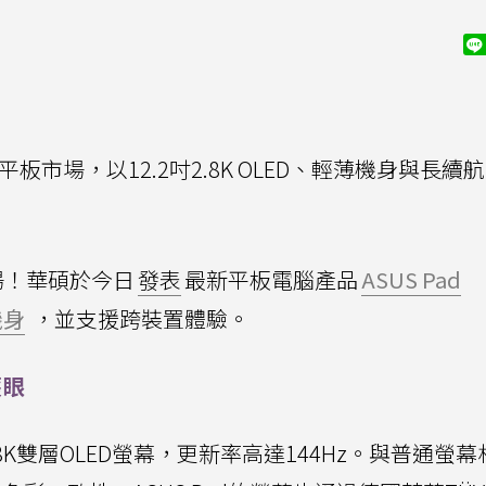
返平板市場，以12.2吋2.8K OLED、輕薄機身與長續
場！華碩於今日
發表
最新平板電腦產品
ASUS Pad
機身
，並支援跨裝置體驗。
護眼
2吋2.8K雙層OLED螢幕，更新率高達144Hz。與普通螢