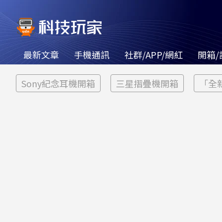
最新文章
手機通訊
社群/APP/網紅
開箱/
Sony紀念耳機開箱
三星摺疊機開箱
「全