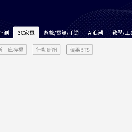
評測
3C家電
遊戲/電競/手遊
AI浪潮
教學/工
新」庫存機
行動斷網
蘋果BTS