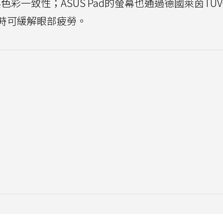
色彩一致性；ASUS Pad的螢幕也通過德國萊茵TÜ
時可緩解眼部疲勞。