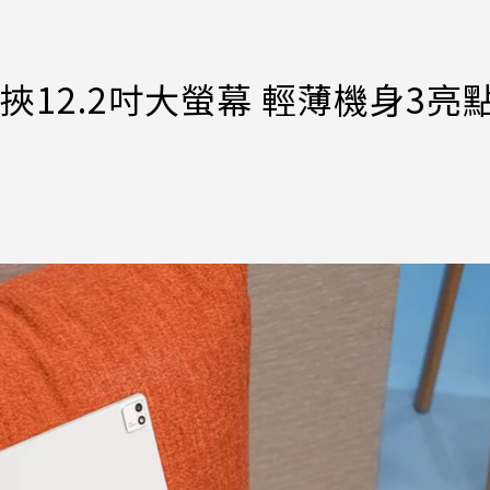
d挾12.2吋大螢幕 輕薄機身3亮