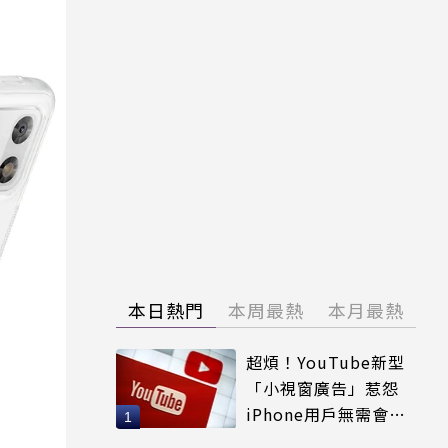
本日熱門
本周最熱
本月最熱
超煩！YouTube新型
「小視窗廣告」惹怨
iPhone用戶無需會員
輕鬆解決