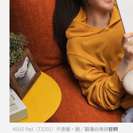
ASUS Pad（T3201）示意圖。圖／翻攝自華碩
官網